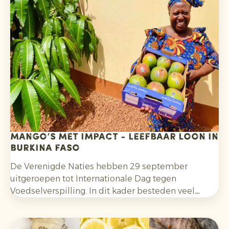
mango’s met impact - leefbaar loon in
Burkina Faso
De Verenigde Naties hebben 29 september
uitgeroepen tot Internationale Dag tegen
Voedselverspilling. In dit kader besteden veel
landen in september en oktober extra aandacht
aan het voorkomen van voedselverspilling, zoals de
Verspillingsvrije Week in Nederland, de Zu gut für