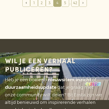
verband houden met de melkveehouderij in
1
2
3
4
5
42
kwetsbare veengebieden.
Wil je een verhaal
publiceren?
Heb je een boeiend
nieuwsitem
,
inzicht
of
duurzaamheidsupdate
dat je graag met
onze community wilt delen? Bij Eosta zijn we
altijd benieuwd om inspirerende verhalen