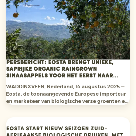
Persbericht: Eosta brengt unieke,
saprijke Organic Raingrown
sinaasappels voor het eerst naar
Europa
WADDINXVEEN, Nederland, 14 augustus 2025 —
Eosta, de toonaangevende Europese importeur
en marketeer van biologische verse groenten en
fruit, blijft de toon zetten in de categorie
biologisch fruit met de introductie van de
saprijke Jucy Gold Organic Raingrown
Eosta start nieuw seizoen Zuid-
sinaasappels in Europa. De aankomst van de
Afrikaanse biologische druiven, met