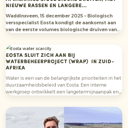
eerste volumes uit Peru, in samenwerking met
nieuwe rassen en langere
een teler die traditioneel gericht is op de
beschikbaarheid in het vooruitzicht
sapmarkt, betekent opnieuw een primeur voor
Waddinxveen, 15 december 2025 – Biologisch
Eosta en onderstreept de voortdurende inzet
versspecialist Eosta kondigt de aankomst aan
van het bedrijf voor innovatie in het biologische
van de eerste volumes biologische druiven van
segment
.
het nieuwe Zuid-Afrikaanse seizoen. Tot medio
april 2026 worden aanzienlijke volumes
verwacht. Het seizoen 2025/26 omvat meerdere
EOSTA SLUIT ZICH AAN BIJ
nieuwe biologische druivenrassen, met
WATERBEHEERPROJECT (wrap) in Zuid-
verbeteringen op het gebied van kwaliteit,
Afrika
besgrootte en houdbaarheid.
Water is een van de belangrijkste prioriteiten in het
duurzaamheidsbeleid van Eosta. Een interne
werkgroep ontwikkelt een langetermijnaanpak en
concrete verbeteringen in de keten – van boer tot
bord. In een eerdere campagne, de True Cost
Ticker (2021), hebben we de voordelen van
biologische landbouw op het gebied van bodem,
CO₂ en watergebruik al belicht.