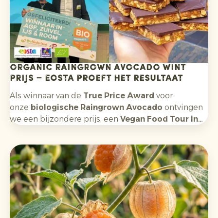
Organic Raingrown Avocado wint
prijs – Eosta proeft het resultaat
Als winnaar van de
True Price Award
voor
onze
biologische Raingrown Avocado
ontvingen
we een bijzondere prijs: een
Vegan Food Tour in
Utrecht.
Een smakelijke beloning – maar vooral ook
een inspirerend voorbeeld van hoe
duurzaamheid,
consumentenbeleving
en
smaak
elkaar
versterken.