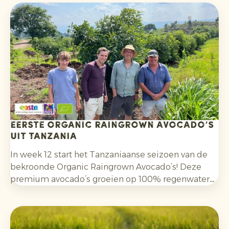
Eerste Organic Raingrown Avocado’s
uit Tanzania
In week 12 start het Tanzaniaanse seizoen van de
bekroonde Organic Raingrown Avocado’s! Deze
premium avocado’s groeien op 100% regenwater
en dragen bij aan een duurzamere toekomst.
Organic Raingrown is jaarrond verkrijgbaar, met
herkomst uit Mexico, Tanzania, Brazilië en Kenia.