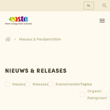
NL
Over ons
EN
DE
Producten
FR
Duurzaamheid
Nieuws & Persberichten
NL
Nieuws & Persberichten
Werken bij Eosta
Nieuws & releases
Nieuws
Releases
Evenementen
Topics
Organic
Raingrown