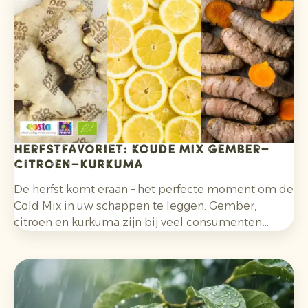
die Tonne!-campagneweek in Duitsland en diverse
publiekscampagnes in Frankrijk.
Herfstfavoriet: Koude Mix Gember–
Citroen–Kurkuma
De herfst komt eraan – het perfecte moment om de
Cold Mix in uw schappen te leggen. Gember,
citroen en kurkuma zijn bij veel consumenten
populair als natuurlijke immuunsysteem-boosters.
Samen vormen ze een mix die ideaal is voor thee,
shots en smoothies.