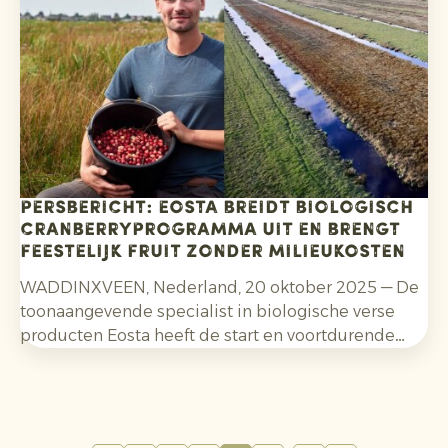
PERSBERICHT: Eosta breidt biologisch
cranberryprogramma uit en brengt
feestelijk fruit zonder milieukosten
WADDINXVEEN, Nederland, 20 oktober 2025 — De
toonaangevende specialist in biologische verse
producten Eosta heeft de start en voortdurende
uitbreiding aangekondigd van zijn innovatieve
biologische cranberryprogramma, dat succesvol is
gebleken in het aanpakken van enkele van de
grootste milieuproblemen van Nederland die