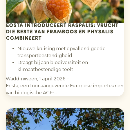
Eosta introduceert Raspalis: vrucht
die beste van framboos en physalis
combineert
Nieuwe kruising met opvallend goede
transportbestendigheid
Draagt bij aan biodiversiteit en
klimaatbestendige teelt
Waddinxveen, 1 april 2026 –
Eosta, een toonaangevende Europese importeur en m
van biologische AGF-
producten, kondigt de lancering aan van Raspalis, een 
het beste van framboos en physalis combineert.