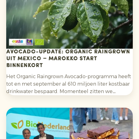
Avocado-update: Organic Raingrown
uit Mexico – Marokko start
binnenkort
Het Organic Raingrown Avocado-programma heeft
tot en met september al 610 miljoen liter kostbaar
drinkwater bespaard. Momenteel zitten we
midden in het Mexicaanse seizoen van deze
regenwater-avocado’s. Marokko maakt zich
ondertussen op voor de start van het nieuwe
biologische avocadoseizoen. Zo blijft er jaarrond
een stabiel aanbod.