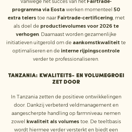
Vanwege het succes van het
Fairtrade-
programma via Eosta
werken momenteel
50
extra telers
toe naar
Fairtrade-certificering
, met
als doel de
productievolumes voor 2026 te
verhogen
. Daarnaast worden gezamenlijke
initiatieven uitgerold om de
aankomstkwaliteit
te
optimaliseren en de
interne rijpingscontrole
verder te professionaliseren.
Tanzania: kwaliteits- en volumegroei
zet door
In Tanzania zetten de positieve ontwikkelingen
door. Dankzij verbeterd veldmanagement en
aangescherpte handling op farmniveau nemen
zowel
kwaliteit als volumes
toe. De teeltbasis
wordt hiermee verder versterkt en biedt een