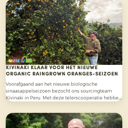
gerechten. Daarnaast kiezen consumenten
bewuster voor citrusfruit dat zonder synthetische
pesticiden is geteeld en na de oogst niet met
fungiciden is behandeld.
Kivinaki klaar voor het nieuwe
Organic Raingrown Oranges-seizoen
Voorafgaand aan het nieuwe biologische
sinaasappelseizoen bezocht ons sourcingteam
Kivinaki in Peru. Met deze telerscoöperatie hebben
we de afgelopen vier jaar een succesvol
exportprogramma opgebouwd. Tijdens het bezoek
bereidden we samen de komende maanden voor.