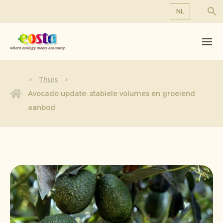
NL
Over ons
EN
DE
Producten
FR
Duurzaamheid
Thuis
NL
Avocado update: stabiele volumes en groeiend
Nieuws & Persberichten
aanbod
Werken bij Eosta