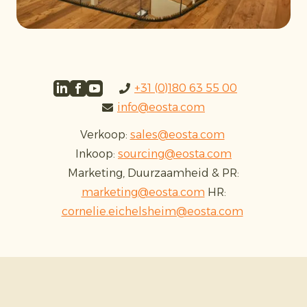
+31 (0)180 63 55 00
info@eosta.com
Verkoop:
sales@eosta.com
Inkoop:
sourcing@eosta.com
Marketing, Duurzaamheid & PR:
marketing@eosta.com
HR:
cornelie.eichelsheim@eosta.com