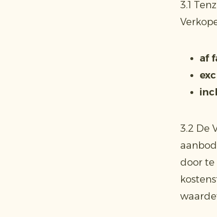
3.1 Ten
Verkope
af 
exc
inc
3.2 De 
aanbod 
door te
kostens
waarde