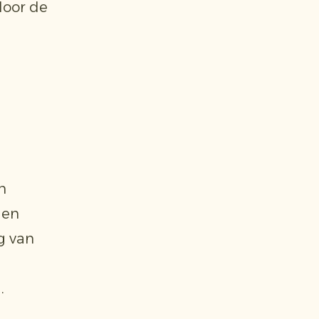
door de
n
gen
g van
.