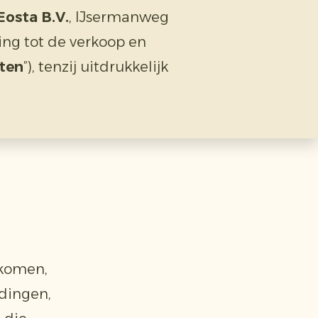
Eosta B.V.
, IJsermanweg
king tot de verkoop en
ten
”), tenzij uitdrukkelijk
gekomen,
edingen,