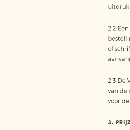
uitdrukk
2.2 Een
bestell
of schr
aanvang
2.3 De 
van de 
voor de
3. Prij