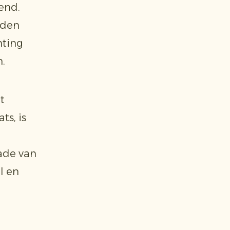
dend.
eden
hting
n.
t
s, is
hade van
l en