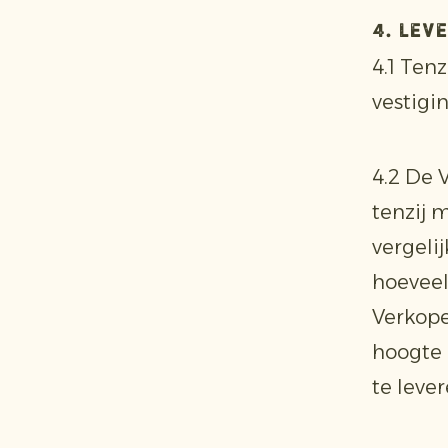
4. Lev
4.1 Ten
vestigi
4.2 De 
tenzij 
vergeli
hoeveel
Verkope
hoogte 
te lever