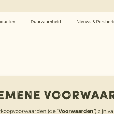
oducten
Duurzaamheid
Nieuws & Persber
emene voorwaa
koopvoorwaarden (de “
Voorwaarden
”) zijn 