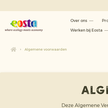
Over ons
Over ons
Pr
Producten
Werken bij Eosta
Duurzaamheid
Nieuws & Persberichten
Algemene voorwaarden
Werken bij Eosta
alg
Deze Algemene Ver