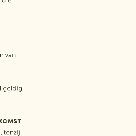
 die
n van
d geldig
nkomst
, tenzij