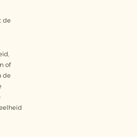
t de
id,
n of
n de
e
e
veelheid