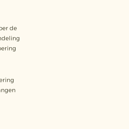
per de
ndeling
oering
ering
langen