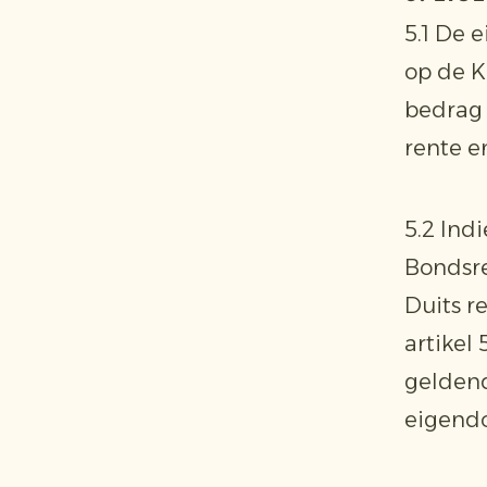
5.1 De 
op de K
bedrag 
rente e
5.2 Ind
Bondsrep
Duits r
artikel
geldend
eigend