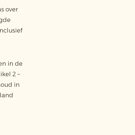
s over
igde
nclusief
en in de
ikel 2 –
houd in
sland