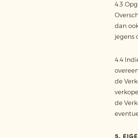
4.3 Opg
Oversch
dan ook
jegens 
4.4 Ind
overeen
de Verk
verkope
de Verk
eventue
5. Ei