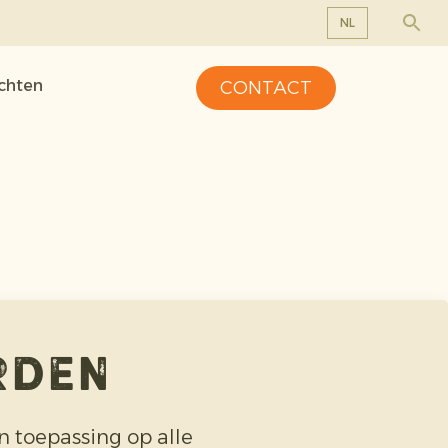
NL
EN
ichten
CONTACT
DE
FR
NL
rden
van toepassing op alle