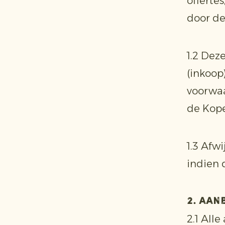
offerte
door de
1.2 Dez
(inkoop
voorwaa
de Kope
1.3 Afw
indien 
2. Aa
2.1 Alle