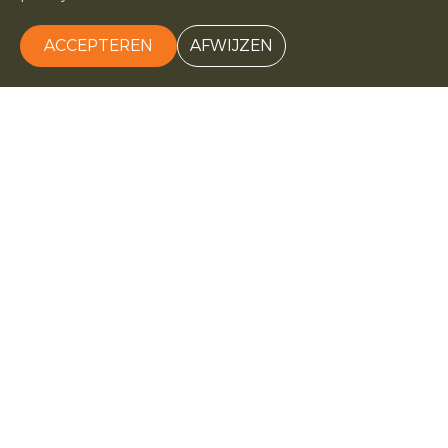
Wat is biologisch
Leer wat biologisch betekent in de praktijk — van
ACCEPTEREN
AFWIJZEN
boerderij tot fruit.
Duurzaamheidsbloem
Lees hoe wij de impact van onze telers beoordelen
met de duurzaamheidsbloem.