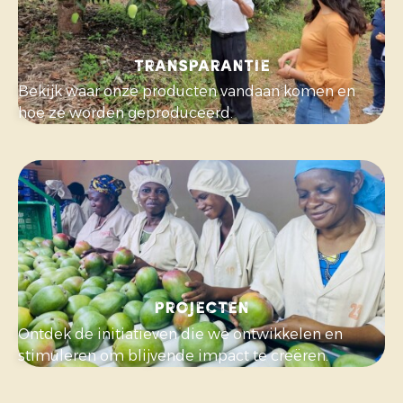
Transparantie
Bekijk waar onze producten vandaan komen en
hoe ze worden geproduceerd.
Projecten
Ontdek de initiatieven die we ontwikkelen en
stimuleren om blijvende impact te creëren.