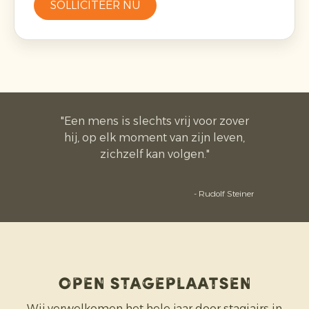
SOLLICITEER NU
"Een mens is slechts vrij voor zover
hij, op elk moment van zijn leven,
zichzelf kan volgen."
- Rudolf Steiner
open STAGEplaatsen
Wij verwelkomen het hele jaar door stagiairs in