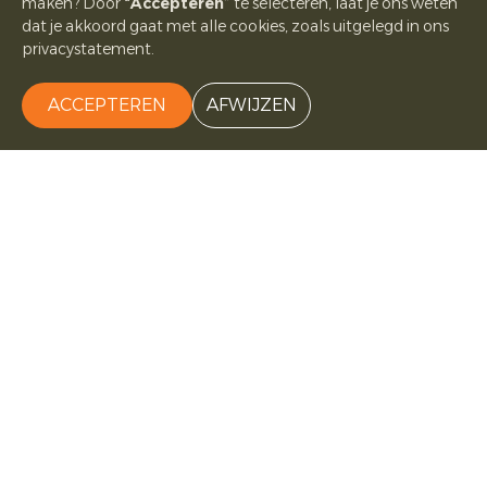
maken? Door
“Accepteren”
te selecteren, laat je ons weten
dat je akkoord gaat met alle cookies, zoals uitgelegd in ons
privacystatement.
ACCEPTEREN
AFWIJZEN