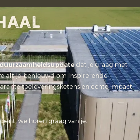
rhaal
duurzaamheidsupdate
dat je graag met
we altijd benieuwd om inspirerende
parante toeleveringsketens en echte impact
r bent, we horen graag van je.