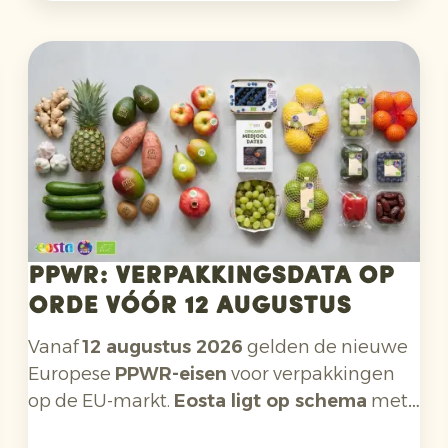
plaats voor nieuwe verpakkingen van
200
gram en 400 gram
. Met een eigentijds,
helderder design sluiten de doosjes beter
aan bij de belangrijkste doelgroepen:
Millennials en Gen Z
.
PPWR: verpakkingsdata op
orde vóór 12 augustus
Vanaf
12 augustus 2026
gelden de nieuwe
Europese
PPWR-eisen
voor verpakkingen
op de EU-markt.
Eosta ligt op schema
met
de voorbereidingen op de vereisten die voor