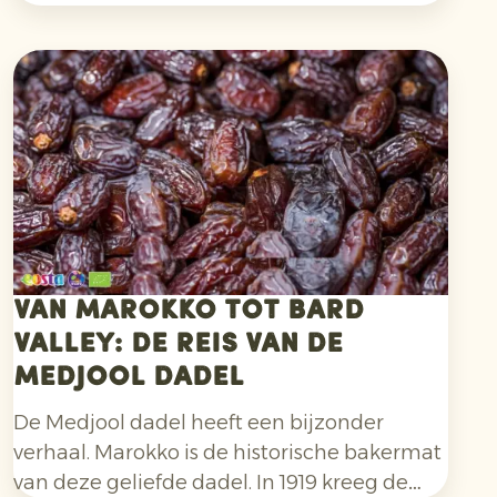
jaarverbruik van bijna
5.900 Europeanen
.
Een helder en tastbaar
duurzaamheidsverhaal, dat consumenten
helpt om in het schap een bewuste keuze te
maken.
Van Marokko tot Bard
Valley: de reis van de
Medjool dadel
De Medjool dadel heeft een bijzonder
verhaal. Marokko is de historische bakermat
van deze geliefde dadel. In 1919 kreeg de