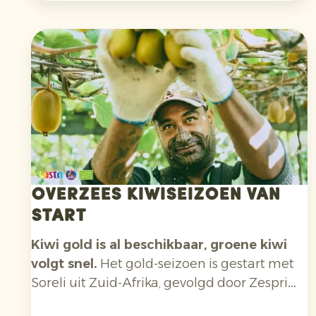
verkoopkanalen, en bouwt sinds eind vorig
jaar aan zijn vernieuwende Foodstores.
Overzees kiwiseizoen van
start
Kiwi gold is al beschikbaar, groene kiwi
volgt snel.
Het gold-seizoen is gestart met
Soreli uit Zuid-Afrika, gevolgd door Zespri
Sungold uit Nieuw-Zeeland. Over circa drie