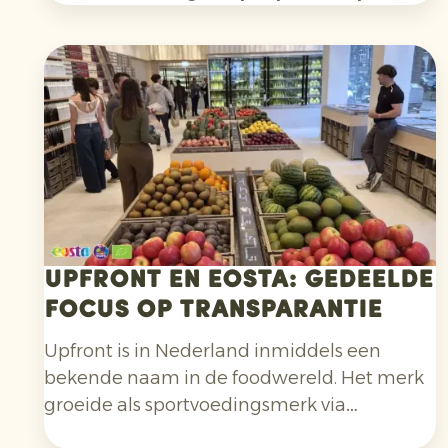
Dat is een lichte verbetering ten opzichte
van 2023, maar nog altijd duidelijk minder
dan de minimale aanbeveling van 400
gram per dag van de
Wereldgezondheidsorganisatie. Slechts vijf
EU-landen halen deze ondergrens.
Upfront en Eosta: gedeelde
focus op transparantie
Upfront is in Nederland inmiddels een
bekende naam in de foodwereld. Het merk
groeide als sportvoedingsmerk via
supermarkten, sportscholen en andere