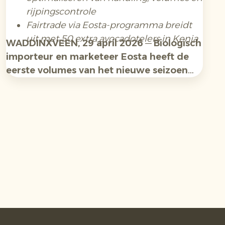
rijpingscontrole
Fairtrade via Eosta-programma breidt
uit met 50 extra avocadotelers in Kenia
WADDINXVEEN, 29 april 2026
—
Biologisch
importeur en marketeer Eosta heeft de
eerste volumes van het nieuwe seizoen
Organic Raingrown® avocado’s uit
Tanzania en Kenia ontvangen. De
verwachtingen voor beschikbaarheid en
kwaliteit zijn hoog.