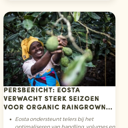
productie een zware klap door de uitbraak
van de Bayoud-ziekte. Daardoor daalde de
productie drastisch en dreigde de Medjool
dadel bijna te verdwijnen.
Persbericht: Eosta
verwacht sterk seizoen
voor Organic Raingrown
avocado’s uit Oost-Afrika
Eosta ondersteunt telers bij het
optimaliseren van handling, volumes en