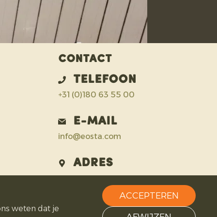
Contact
Telefoon
+31 (0)180 63 55 00
E-mail
info@eosta.com
Adres
IJsermanweg 15
2742 KH Waddinxveen
ACCEPTEREN
Nederland
 ons weten dat je