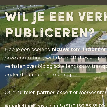
Wil je een ve
publiceren?
Heb je een boeiend
nieuwsitem
,
inzicht
of
onze community wilt delen? Bij Eosta zijn 
verhalen over biologische landbouw, trans
onder de aandacht te brengen.
Of je nu teler, partner, expert of voorvechte
marketing@eosta.com
+31 (0)180 63 55 00