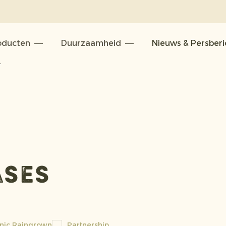
oducten
Duurzaamheid
Nieuws & Persber
ases
nic Raingrown
Partnership