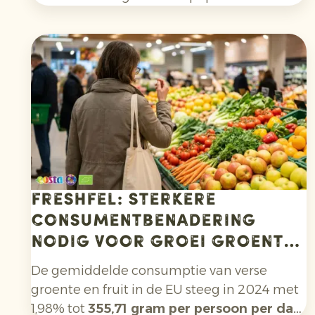
cocktails, mocktails en homemade
limonades en door het bredere gebruik in
salades, curries en andere gerechten.
Daarnaast kiezen consumenten bewuster
voor citrusfruit dat zonder synthetische
pesticiden is geteeld en na de oogst niet
met fungiciden is behandeld.
Freshfel: sterkere
consumentbenadering
nodig voor groei groente
en fruit
De gemiddelde consumptie van verse
groente en fruit in de EU steeg in 2024 met
1,98% tot
355,71 gram per persoon per dag.