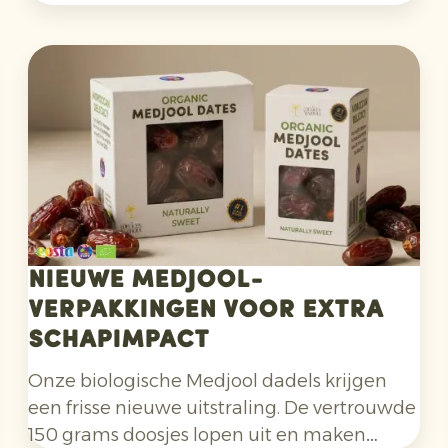
problemen voor vertraging in oogst,
pakwerk en verladingen. Voor sinaasappels
speelde daarnaast mee dat de
kleuring aanvankelijk achterbleef. Die
situatie is inmiddels verbeterd.
Nieuwe Medjool-
verpakkingen voor extra
schapimpact
Onze biologische Medjool dadels krijgen
een frisse nieuwe uitstraling. De vertrouwde
150 grams doosjes lopen uit en maken