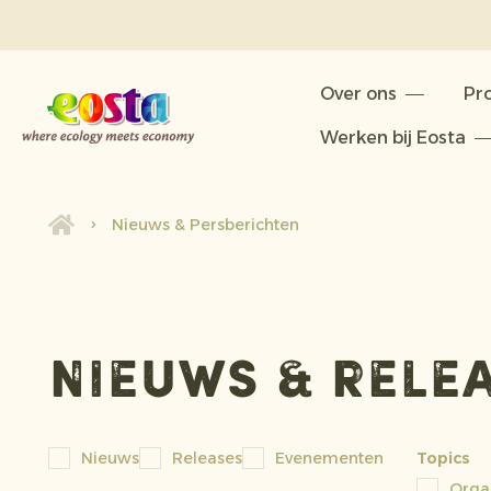
Over ons
Over ons
Pr
Producten
Werken bij Eosta
Duurzaamheid
Nieuws & Persberichten
Nieuws & Persberichten
Werken bij Eosta
Nieuws & rele
Nieuws
Releases
Evenementen
Topics
Orga