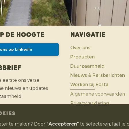
op de hoogte
Navigatie
Over ons
 ons op LinkedIn
Producten
Duurzaamheid
sbrief
Nieuws & Persberichten
s eerste ons verse
Werken bij Eosta
he nieuws en updates
Algemene voorwaarden
zaamheid.
Privacyverklaring
JE AAN
OKIES
eter te maken? Door
“Accepteren”
te selecteren, laat je