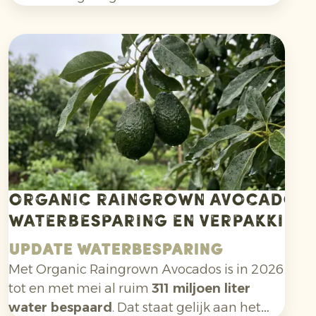
biologische ananasteelt uitdagender en
vraagt aanpassingsvermogen van telers.
Organic Raingrown Avocados:
waterbesparing en verpakking
Update waterbesparing
Met Organic Raingrown Avocados is in 2026
tot en met mei al ruim
311 miljoen liter
water bespaard
. Dat staat gelijk aan het