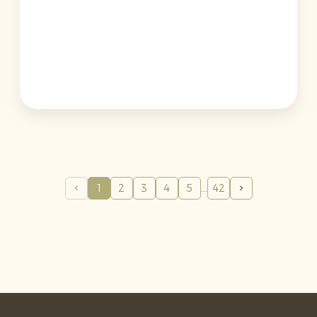
ons als importeur en leverancier gelden. Dit
betekent onder meer:
verpakkingsmateriaaldata vastleggen,
technische documentatie beschikbaar
hebben, EU-conformiteitsverklaringen per
verpakkingstype verzamelen, voldoen aan
eisen rond zorgwekkende stoffen zoals
PFAS in voedselcontactverpakkingen en
zware metalen, én registratie binnen de
relevante UPV/EPR-systemen.
1
2
3
4
5
42