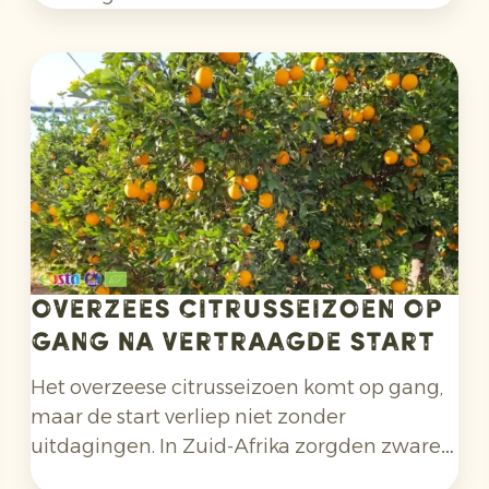
telerscoöperatie hebben we de afgelopen
vier jaar een succesvol exportprogramma
opgebouwd. Tijdens het bezoek bereidden
we samen de komende maanden voor.
Overzees citrusseizoen op
gang na vertraagde start
Het overzeese citrusseizoen komt op gang,
maar de start verliep niet zonder
uitdagingen. In Zuid-Afrika zorgden zware
regenval en bijbehorende operationele