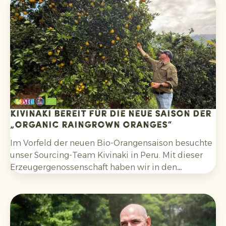
und anderen Gerichten. Darüber hinaus
entscheiden sich Verbraucher bewusster für
Zitrusfrüchte, die ohne synthetische Pestizide
angebaut und nach der Ernte nicht mit Fungiziden
behandelt wurden.
Kivinaki bereit für die neue Saison der
„Organic Raingrown Oranges“
Im Vorfeld der neuen Bio-Orangensaison besuchte
unser Sourcing-Team Kivinaki in Peru. Mit dieser
Erzeugergenossenschaft haben wir in den
vergangenen vier Jahren ein erfolgreiches
Exportprogramm aufgebaut. Während des Besuchs
bereiteten wir gemeinsam die kommenden
Monate vor.