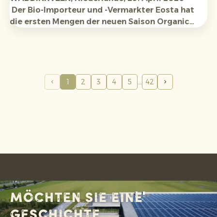
Der Bio-Importeur und -Vermarkter Eosta hat
die ersten Mengen der neuen Saison Organic
Raingrown® Avocados aus Tansania und Kenia
erhalten. Die Erwartungen hinsichtlich
Verfügbarkeit und Qualität sind hoch.
1
2
3
4
5
42
Möchten Sie eine
Geschichte