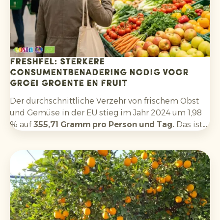
Freshfel: sterkere
consumentbenadering nodig voor
groei groente en fruit
Der durchschnittliche Verzehr von frischem Obst
und Gemüse in der EU stieg im Jahr 2024 um 1,98
% auf
355,71 Gramm pro Person und Tag.
Das ist
eine leichte Verbesserung gegenüber 2023, liegt
aber immer noch deutlich unter der
Mindestempfehlung der
Weltgesundheitsorganisation von 400 Gramm pro
Tag. Nur fünf EU-Länder erreichen diese
Untergrenze.