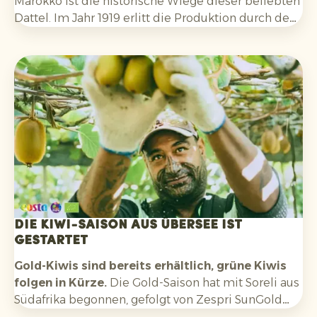
Marokko ist die historische Wiege dieser beliebten
Dattel. Im Jahr 1919 erlitt die Produktion durch den
Ausbruch der Bayoud-Krankheit einen schweren
Rückschlag. Dadurch sank die Produktion drastisch
und die Medjool-Dattel drohte fast zu
verschwinden.
Die Kiwi-Saison aus Übersee ist
gestartet
Gold-Kiwis sind bereits erhältlich, grüne Kiwis
folgen in Kürze.
Die Gold-Saison hat mit Soreli aus
Südafrika begonnen, gefolgt von Zespri SunGold
aus Neuseeland. In etwa drei Wochen erwarten wir