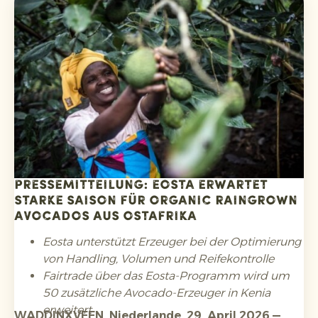
Verpackungsmaterialdaten, Bereitstellung der
technischen Dokumentation, Sammlung der EU-
Konformitätserklärungen pro Verpackungsart,
Einhaltung der Anforderungen in Bezug auf
bedenkliche Stoffe wie PFAS in
Lebensmittelkontaktverpackungen und
Schwermetalle sowie die Registrierung in den
relevanten EPR-Systemen.
Pressemitteilung: Eosta erwartet
starke Saison für Organic Raingrown
Avocados aus Ostafrika
Eosta unterstützt Erzeuger bei der Optimierung
von Handling, Volumen und Reifekontrolle
Fairtrade über das Eosta-Programm wird um
50 zusätzliche Avocado-Erzeuger in Kenia
erweitert
WADDINXVEEN, Niederlande, 29. April 2026 —