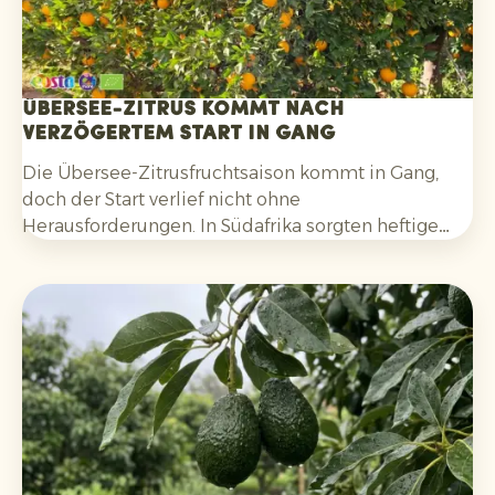
Übersee-Zitrus kommt nach
verzögertem Start in Gang
Die Übersee-Zitrusfruchtsaison kommt in Gang,
doch der Start verlief nicht ohne
Herausforderungen. In Südafrika sorgten heftige
Regenfälle und damit verbundene operative
Probleme für Verzögerungen bei der Ernte, der
Verpackung und den Verladungen. Bei Orangen
kam zudem hinzu, dass die Färbung anfangs
hinterherhinkte. Diese Situation hat sich
inzwischen verbessert.