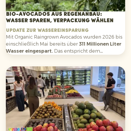
Bio-Avocados aus Regenanbau:
Wasser sparen, Verpackung wählen
Update zur Wassereinsparung
Mit Organic Raingrown Avocados wurden 2026 bis
einschließlich Mai bereits über
311 Millionen Liter
Wasser eingespart.
Das entspricht dem
Jahresverbrauch von fast
5.900 Europäern
. Eine
klare und greifbare Nachhaltigkeitsgeschichte, die
den Verbrauchern hilft, im Regal eine bewusste
Entscheidung zu treffen.