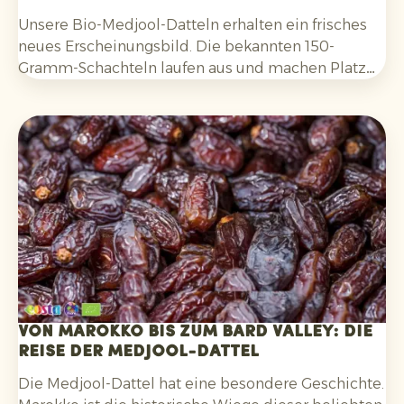
Unsere Bio-Medjool-Datteln erhalten ein frisches
neues Erscheinungsbild. Die bekannten 150-
Gramm-Schachteln laufen aus und machen Platz
für neue Verpackungen mit
200 Gramm und 400
Gramm
. Mit einem zeitgemäßen, klareren Design
sprechen die Schachteln die wichtigsten
Zielgruppen besser an:
Millennials und Gen Z
.
Von Marokko bis zum Bard Valley: Die
Reise der Medjool-Dattel
Die Medjool-Dattel hat eine besondere Geschichte.