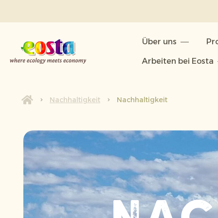
Über uns
Über uns
Pr
Produkte
Arbeiten bei Eosta
Nachhaltigkeit
Neuigkeiten & Veröffentlichunge
Nachhaltigkeit
Nachhaltigkeit
Arbeiten bei Eosta