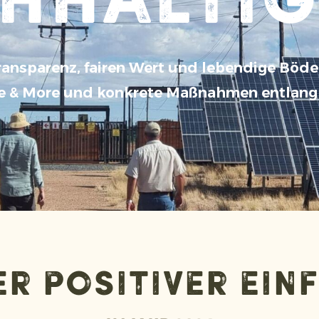
hhaltig
ansparenz, fairen Wert und lebendige Böden
e & More und konkrete Maßnahmen entlang 
r positiver Ein