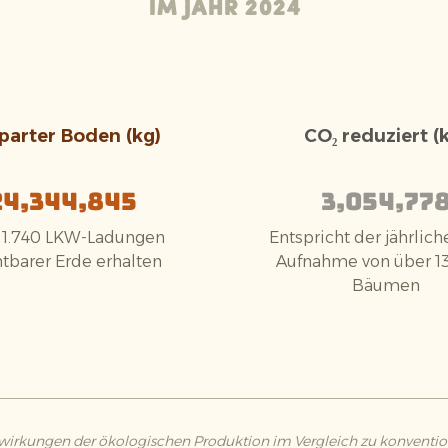
Im Jahr 2024
parter Boden (kg)
CO₂ reduziert (
24,344,845
3,054,77
 1.740 LKW-Ladungen
Entspricht der jährlic
htbarer Erde erhalten
Aufnahme von über 1
Bäumen
rkungen der ökologischen Produktion im Vergleich zu konventi