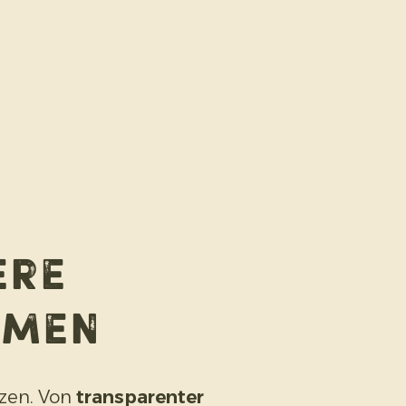
ere
emen
tzen. Von
transparenter