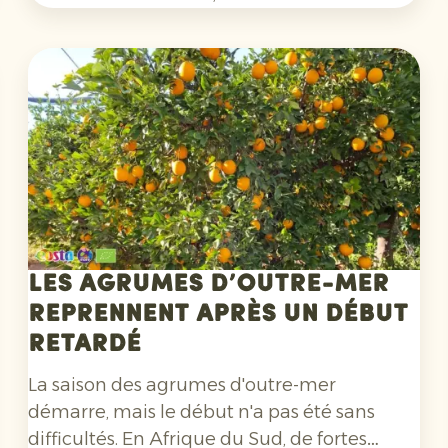
coopérative de producteurs, nous avons mis
en place un programme d'exportation
fructueux au cours des quatre dernières
années. Lors de cette visite, nous avons
préparé ensemble les mois à venir.
Les agrumes d’outre-mer
reprennent après un début
retardé
La saison des agrumes d'outre-mer
démarre, mais le début n'a pas été sans
difficultés. En Afrique du Sud, de fortes