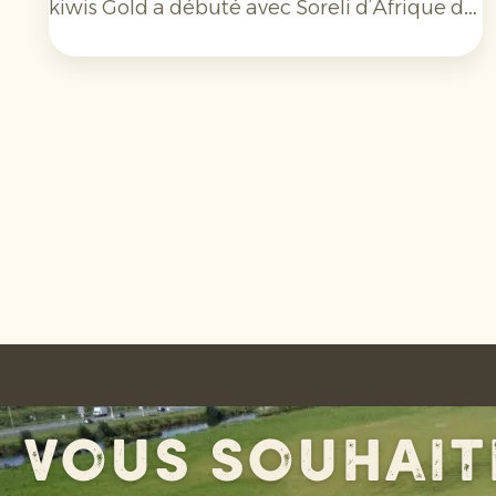
kiwis Gold a débuté avec Soreli d’Afrique du
Sud, suivi de Zespri SunGold de Nouvelle-
Zélande. Dans environ trois semaines, nous
attendons également les premiers kiwis
verts du Chili. Plus tard dans la saison, des
volumes en provenance d'Argentine
viendront s'y ajouter. Les perspectives pour
la nouvelle saison sont positives : la qualité
et la disponibilité s’annoncent bonnes.
Vous souhait