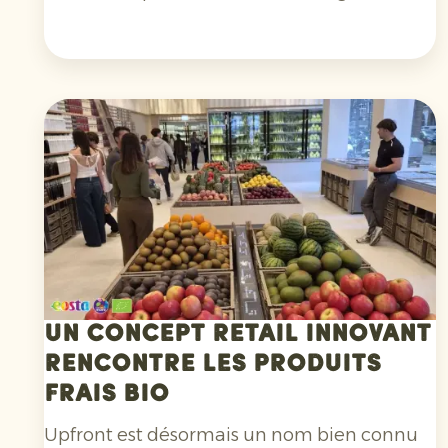
par personne et par jour.
Il s’agit d’une
légère amélioration par rapport à 2023,
mais ce niveau reste nettement inférieur à
la recommandation minimale de 400
grammes par jour fixée par l’Organisation
mondiale de la santé. Seuls cinq pays de l’UE
atteignent ce seuil.
Un concept retail innovant
rencontre les produits
frais bio
Upfront est désormais un nom bien connu