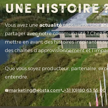
une histoire 
Vous avez une
actualité
captivante, une
an
partager avec notre communauté ? Chez Eo
mettre en avant des histoires inspirantes su
des chaînes d’approvisionnement et l’impac
Que vous soyez producteur, partenaire, expe
entendre.
marketing@eosta.com
+31 (0)180 63 55 00