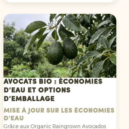
l’ananas bio et exigent une grande capacité
d’adaptation de la part des producteurs.
Avocats bio : économies
d’eau et options
d’emballage
Mise à jour sur les économies
d'eau
Grâce aux Organic Raingrown Avocados