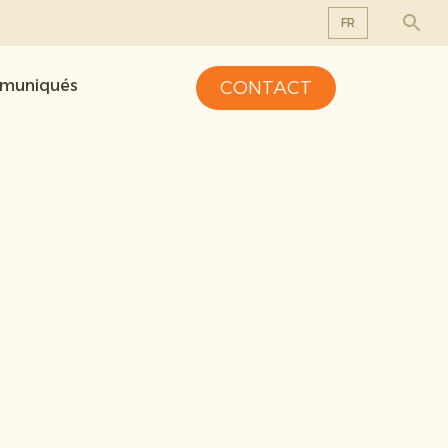
FR
EN
mmuniqués
CONTACT
DE
FR
NL