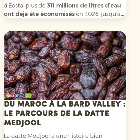
d’Eosta, plus de
311 millions de litres d’eau
ont déjà été économisés
en 2026, jusqu’à
fin mai. Cela équivaut à la consommation
annuelle de près
de 5 900 Européens
. Un
message de durabilité clair et concret, qui
aide les consommateurs à faire un choix
conscient en rayon.
Du Maroc à la Bard Valley :
le parcours de la datte
Medjool
La datte Medjool a une histoire bien