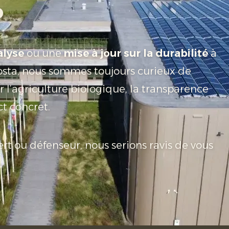
?
alyse
ou une
mise à jour sur la durabilité
à
sta, nous sommes toujours curieux de
r l’agriculture biologique, la transparence
t concret.
rt ou défenseur, nous serions ravis de vous