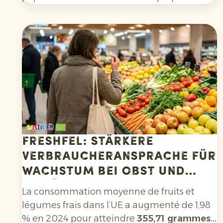
notamment par l’engouement pour les
cocktails, les mocktails et les limonades
maison, mais aussi à leur utilisation de plus
en plus répandue dans les salades, les currys
et de nombreux autres plats. Par ailleurs, les
consommateurs sont de plus en plus
attentifs aux agrumes cultivés sans
pesticides de synthèse et non traités avec
des fongicides après récolte.
Freshfel: Stärkere
Verbraucheransprache für
Wachstum bei Obst und
Gemüse erforderlich
La consommation moyenne de fruits et
légumes frais dans l’UE a augmenté de 1,98
% en 2024 pour atteindre
355,71 grammes