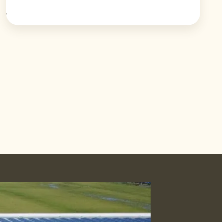
Organic Raingrown
.
d’Afrique de l’Est