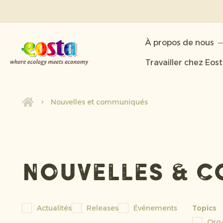
À propos de nous
À propos de nous
Produits
Travailler chez Eos
Durabilité
Nouvelles et communiqués
Nouvelles et communiqués
Travailler chez Eosta
Nouvelles & 
Actualités
Releases
Événements
Topics
Org