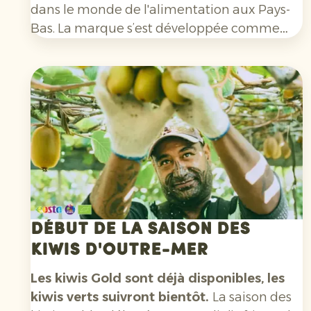
dans le monde de l'alimentation aux Pays-
Bas. La marque s’est développée comme
marque de nutrition sportive via les
supermarchés, les salles de sport et d’autres
canaux de vente, avant de lancer fin 2025
ses propres magasins.
Début de la saison des
kiwis d'outre-mer
Les kiwis Gold sont déjà disponibles, les
kiwis verts suivront bientôt.
La saison des