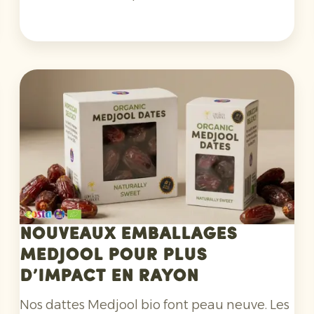
pluies et les problèmes opérationnels qui en
ont découlé ont entraîné des retards dans la
récolte, le conditionnement et les
expéditions. Pour les oranges, le retard initial
de la coloration a également joué un rôle. La
situation s'est depuis améliorée.
Nouveaux emballages
Medjool pour plus
d’impact en rayon
Nos dattes Medjool bio font peau neuve. Les