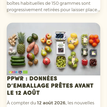
boîtes habituelles de 150 grammes sont
progressivement retirées pour laisser place
à de nouveaux emballages de
200 et 400
grammes
. Avec un design contemporain et
plus épuré, ces boîtes répondent mieux aux
attentes des principaux groupes cibles :
les
Millennials et la Génération Z
.
PPWR : données
d’emballage prêtes avant
le 12 août
À compter du
12 août 2026,
les nouvelles