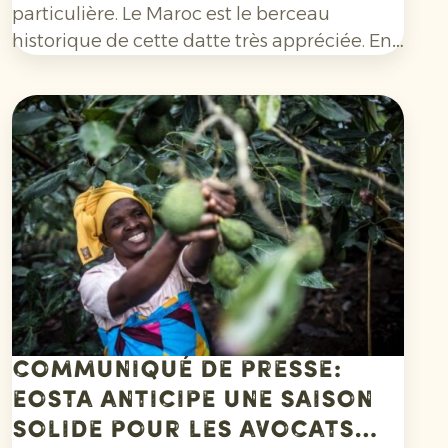
particulière. Le Maroc est le berceau
historique de cette datte très appréciée. En
1919, la production a été durement touchée
par l'épidémie de la maladie de Bayoud. La
production a alors chuté de manière
drastique et la datte Medjool a failli
disparaître.
Communiqué de presse:
Eosta anticipe une saison
solide pour les avocats