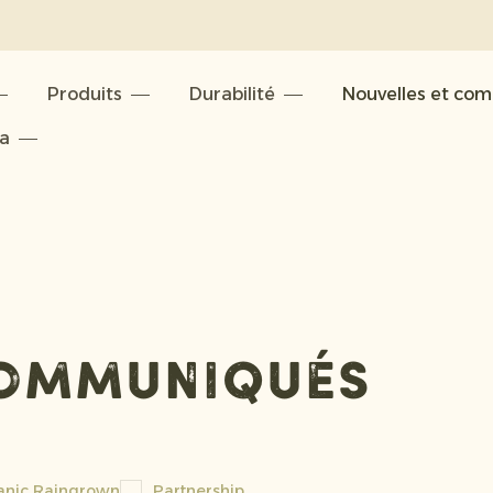
Produits
Durabilité
Nouvelles et co
ta
communiqués
anic Raingrown
Partnership