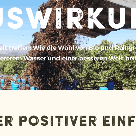
uswirku
it treffen: Wie die Wahl von Bio und Rain
ererem Wasser und einer besseren Welt beit
r positiver Ein