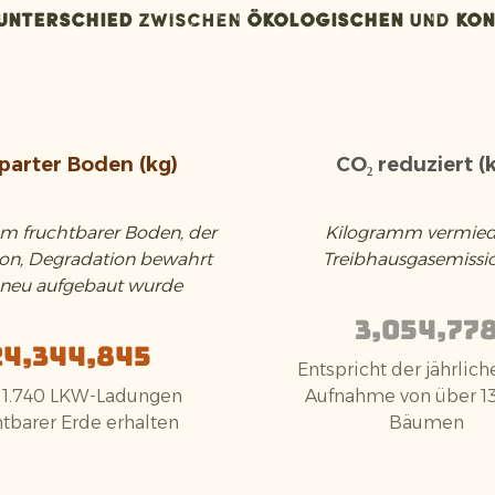
Unterschied
zwischen
ökologischen
und
kon
parter Boden (kg)
CO₂ reduziert (
m fruchtbarer Boden, der
Kilogramm vermie
ion, Degradation bewahrt
Treibhausgasemissi
 neu aufgebaut wurde
3,054,77
24,344,845
Entspricht der jährlic
 1.740 LKW-Ladungen
Aufnahme von über 1
htbarer Erde erhalten
Bäumen