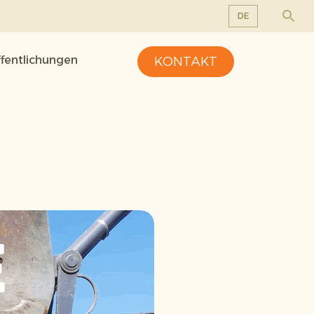
DE
EN
ffentlichungen
KONTAKT
DE
FR
NL
e