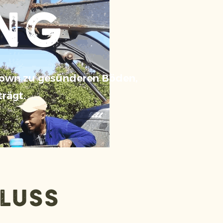
ng
grown zu gesünderen Böden,
rägt.
fluss