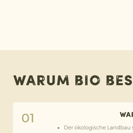
warum Bio bes
01
wa
Der ökologische Landbau s