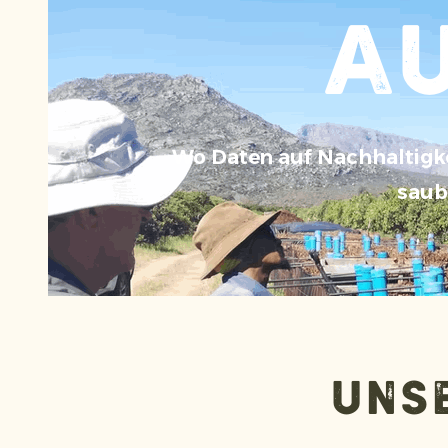
A
Wo Daten auf Nachhaltigke
saub
Unse