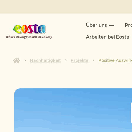
Über uns
Über uns
Pr
Produkte
Arbeiten bei Eosta
Nachhaltigkeit
Neuigkeiten & Veröffentlichunge
Nachhaltigkeit
Projekte
Positive Auswir
Arbeiten bei Eosta