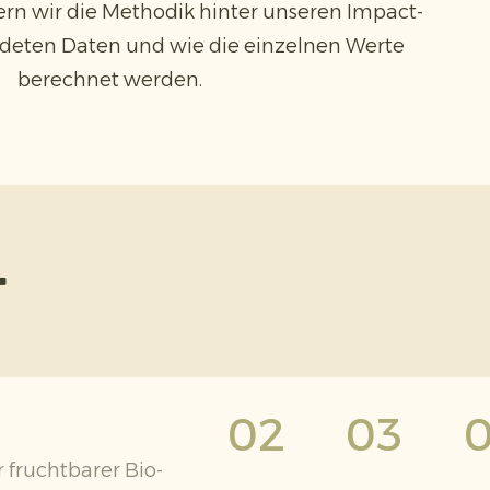
rn wir die Methodik hinter unseren Impact-
ndeten Daten und wie die einzelnen Werte
berechnet werden.
t
02
03
warum
w
Bio
B
 fruchtbarer Bio-