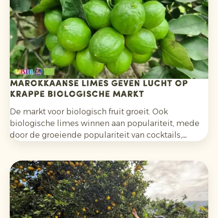
Marokkaanse limes geven lucht op
krappe biologische markt
De markt voor biologisch fruit groeit. Ook
biologische limes winnen aan populariteit, mede
door de groeiende populariteit van cocktails,
mocktails en homemade limonades en door het
bredere gebruik in salades, curries en andere
gerechten. Daarnaast kiezen consumenten
bewuster voor citrusfruit dat zonder synthetische
pesticiden is geteeld en na de oogst niet met
fungiciden is behandeld.