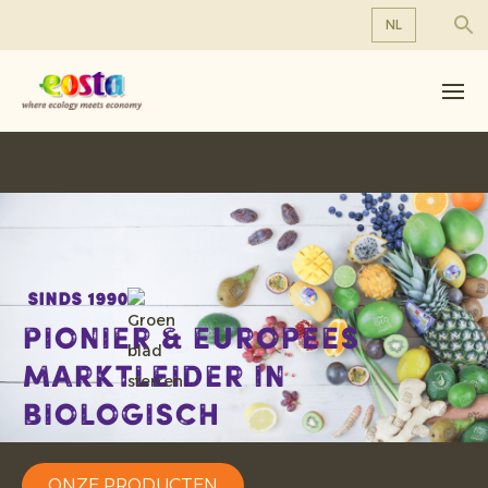
NL
Over ons
EN
DE
Producten
FR
Duurzaamheid
NL
Nieuws & Persberichten
Werken bij Eosta
Sinds 1990
Pionier & Europees
marktleider in
biologisch
ONZE PRODUCTEN