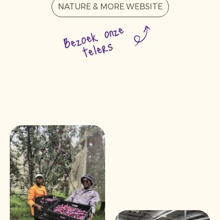
NATURE & MORE WEBSITE
Bezoek onze
telers