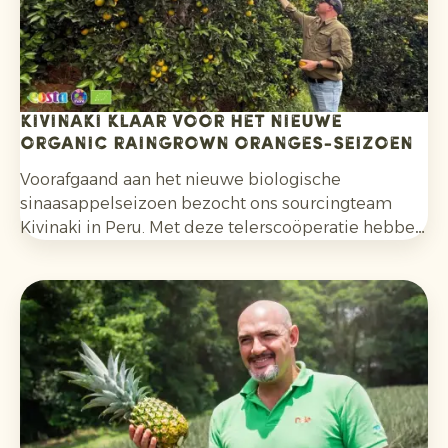
Kivinaki klaar voor het nieuwe
Organic Raingrown Oranges-seizoen
Voorafgaand aan het nieuwe biologische
sinaasappelseizoen bezocht ons sourcingteam
Kivinaki in Peru. Met deze telerscoöperatie hebben
we de afgelopen vier jaar een succesvol
exportprogramma opgebouwd. Tijdens het bezoek
bereidden we samen de komende maanden voor.