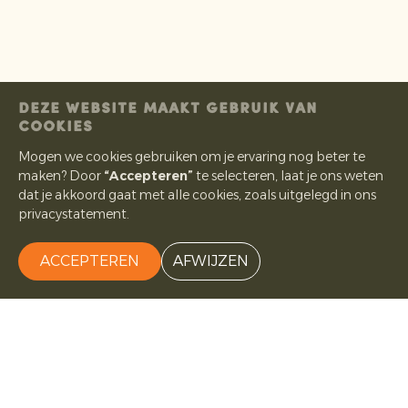
DEZE WEBSITE MAAKT GEBRUIK VAN
COOKIES
Mogen we cookies gebruiken om je ervaring nog beter te
maken? Door
“Accepteren”
te selecteren, laat je ons weten
dat je akkoord gaat met alle cookies, zoals uitgelegd in ons
privacystatement.
ACCEPTEREN
AFWIJZEN