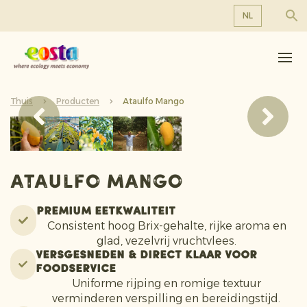
NL
Over ons
EN
DE
Producten
FR
Thuis
Duurzaamheid
Producten
Ataulfo Mango
NL
Nieuws & Persberichten
Werken bij Eosta
Ataulfo Mango
Premium Eetkwaliteit
Consistent hoog Brix-gehalte, rijke aroma en
glad, vezelvrij vruchtvlees.
Versgesneden & Direct klaar voor
foodservice
Uniforme rijping en romige textuur
verminderen verspilling en bereidingstijd.