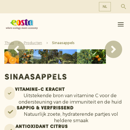
NL
Over ons
EN
DE
Producten
FR
Thuis
Duurzaamheid
Producten
Sinaasappels
NL
Nieuws & Persberichten
Werken bij Eosta
Sinaasappels
Vitamine-C Kracht
Uitstekende bron van vitamine C voor de
ondersteuning van de immuniteit en de huid
Sappig & Verfrissend
Natuurlijk zoete, hydraterende partjes vol
heldere smaak
Antioxidant Citrus