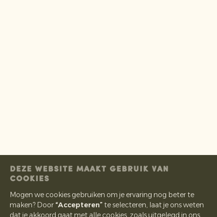
DEZE WEBSITE MAAKT GEBRUIK VAN
COOKIES
Mogen we cookies gebruiken om je ervaring nog beter te
maken? Door
“Accepteren”
te selecteren, laat je ons weten
dat je akkoord gaat met alle cookies, zoals uitgelegd in ons