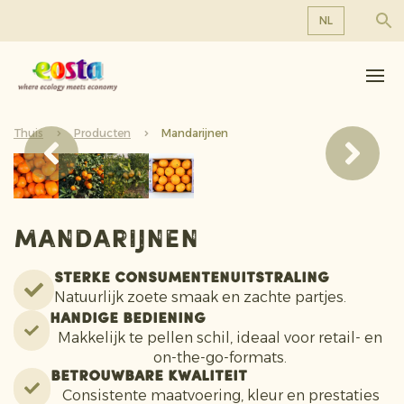
NL
Over ons
EN
DE
Producten
FR
Thuis
Duurzaamheid
Producten
Mandarijnen
NL
Nieuws & Persberichten
Werken bij Eosta
Mandarijnen
Sterke Consumentenuitstraling
Natuurlijk zoete smaak en zachte partjes.
Handige bediening
Makkelijk te pellen schil, ideaal voor retail- en
on-the-go-formats.
Betrouwbare kwaliteit
Consistente maatvoering, kleur en prestaties