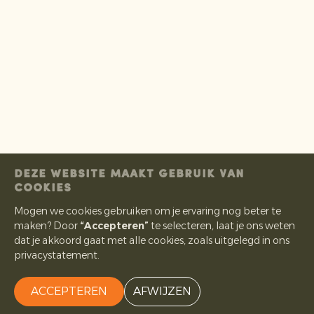
DEZE WEBSITE MAAKT GEBRUIK VAN
COOKIES
Mogen we cookies gebruiken om je ervaring nog beter te
maken? Door
“Accepteren”
te selecteren, laat je ons weten
dat je akkoord gaat met alle cookies, zoals uitgelegd in ons
privacystatement.
ACCEPTEREN
AFWIJZEN