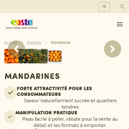
FR
À propos de nous
EN
DE
Produits
FR
Accueil
Durabilité
Produits
Mandarines
NL
Nouvelles et communiqués
Travailler chez Eosta
Mandarines
Forte attractivité pour les
consommateurs
Saveur naturellement sucrée et quartiers
tendres.
Manipulation pratique
Peau facile à peler, idéale pour la vente au
détail et les formats à emporter.