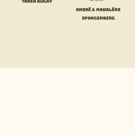
Taner Bugay
André & Madaléne
Spangenberg