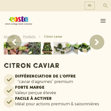
FR
À propos de nous
EN
DE
Produits
FR
Accueil
Durabilité
Produits
Citron caviar
NL
Nouvelles et communiqués
Travailler chez Eosta
Citron caviar
Différenciation de l’offre
“caviar d’agrumes” premium
Forte marge
Valeur perçue élevée
Facile à activer
Idéal pour actions premium & saisonnières