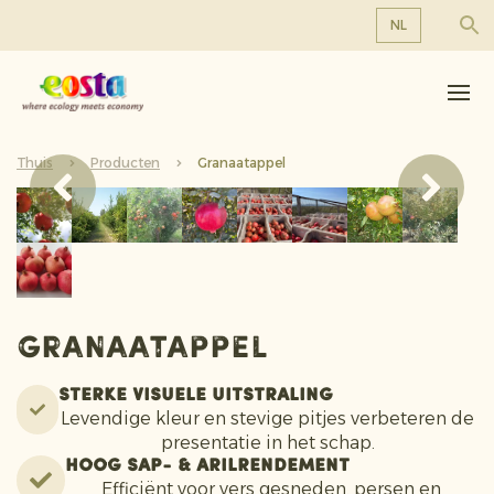
NL
Over ons
EN
DE
Producten
FR
Thuis
Duurzaamheid
Producten
Granaatappel
NL
Nieuws & Persberichten
Werken bij Eosta
Granaatappel
Sterke Visuele Uitstraling
Levendige kleur en stevige pitjes verbeteren de
presentatie in het schap.
Hoog Sap- & Arilrendement
Efficiënt voor vers gesneden, persen en