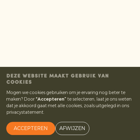
DEZE WEBSITE MAAKT GEBRUIK VAN
COOKIES
Mogen we cookies gebruiken om je ervaring nog beter te
maken? Door
“Accepteren”
te selecteren, laat je ons weten
dat je akkoord gaat met alle cookies, zoals uitgelegd in ons
privacystatement.
ACCEPTEREN
AFWIJZEN