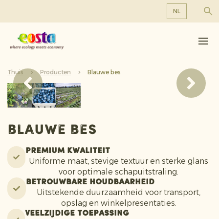
NL
Over ons
EN
DE
Producten
FR
Thuis
Duurzaamheid
Producten
Blauwe bes
NL
Nieuws & Persberichten
Werken bij Eosta
Blauwe bes
Premium kwaliteit
Uniforme maat, stevige textuur en sterke glans
voor optimale schapuitstraling.
Betrouwbare houdbaarheid
Uitstekende duurzaamheid voor transport,
opslag en winkelpresentaties.
Veelzijdige Toepassing