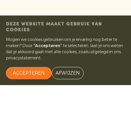
DEZE WEBSITE MAAKT GEBRUIK VAN
COOKIES
Mogen we cookies gebruiken om je ervaring nog beter te
maken? Door
“Accepteren”
te selecteren, laat je ons weten
dat je akkoord gaat met alle cookies, zoals uitgelegd in ons
privacystatement.
ACCEPTEREN
AFWIJZEN