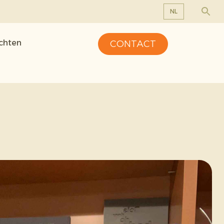
NL
EN
ichten
CONTACT
DE
FR
NL