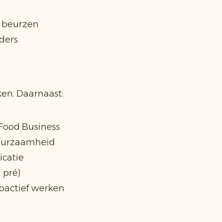
 beurzen
ders
en. Daarnaast:
 Food Business
 duurzaamheid
icatie
 pré)
roactief werken