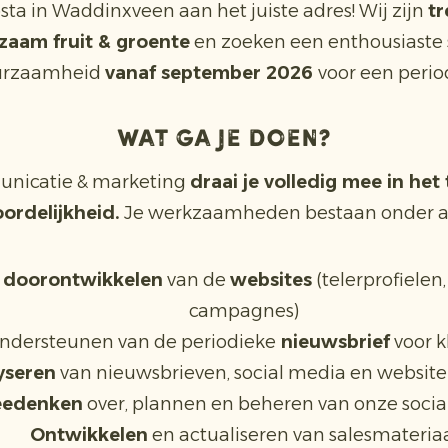
osta in Waddinxveen aan het juiste adres! Wij zijn
tr
zaam fruit & groente
en zoeken een enthousiaste s
urzaamheid
vanaf september 2026
voor een perio
Wat ga je doen?
municatie & marketing
draai je volledig mee in het 
ordelijkheid.
Je werkzaamheden bestaan onder an
 doorontwikkelen
van de
websites
(telerprofielen
campagnes)
ndersteunen van de periodieke
nieuwsbrief
voor k
yseren
van nieuwsbrieven, social media en website
edenken
over, plannen en beheren van onze socia
Ontwikkelen
en actualiseren van salesmateria