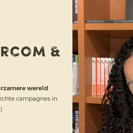
arcom &
urzamere wereld
échte campagnes in
)