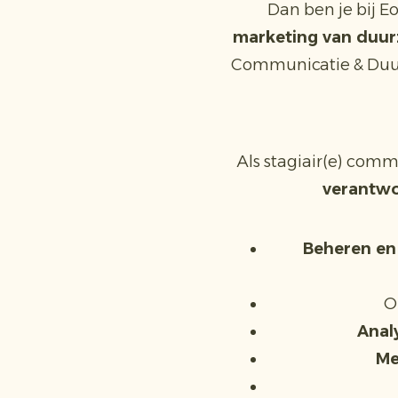
Dan ben je bij E
marketing van duur
Communicatie & Du
Als stagiair(e) com
verantwo
Beheren en
O
Anal
Me