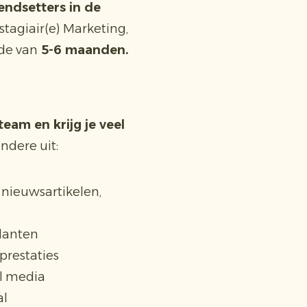
endsetters in de
tagiair(e) Marketing,
de van
5-6 maanden.
team en krijg je veel
dere uit:
, nieuwsartikelen,
lanten
prestaties
l media
al