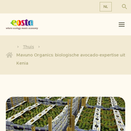
NL
Over ons
EN
DE
Producten
FR
Duurzaamheid
Thuis
NL
Mavuno Organics: biologische avocado-expertise uit
Nieuws & Persberichten
Kenia
Werken bij Eosta