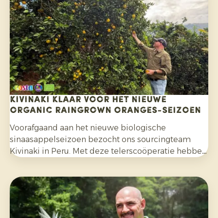
bewuster voor citrusfruit dat zonder synthetische
pesticiden is geteeld en na de oogst niet met
fungiciden is behandeld.
Kivinaki klaar voor het nieuwe
Organic Raingrown Oranges-seizoen
Voorafgaand aan het nieuwe biologische
sinaasappelseizoen bezocht ons sourcingteam
Kivinaki in Peru. Met deze telerscoöperatie hebben
we de afgelopen vier jaar een succesvol
exportprogramma opgebouwd. Tijdens het bezoek
bereidden we samen de komende maanden voor.