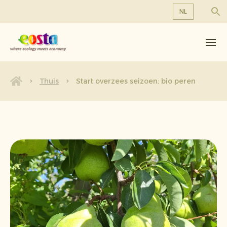
NL
Over ons
EN
DE
Producten
FR
Duurzaamheid
Thuis
Start overzees seizoen: bio peren
NL
Nieuws & Persberichten
Werken bij Eosta