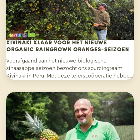
Kivinaki klaar voor het nieuwe
Organic Raingrown Oranges-seizoen
Voorafgaand aan het nieuwe biologische
sinaasappelseizoen bezocht ons sourcingteam
Kivinaki in Peru. Met deze telerscoöperatie hebben
we de afgelopen vier jaar een succesvol
exportprogramma opgebouwd. Tijdens het bezoek
bereidden we samen de komende maanden voor.