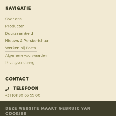
Navigatie
Over ons
Producten
Duurzaamheid
Nieuws & Persberichten
Werken bij Eosta
Algemene voorwaarden
Privacyverklaring
Contact
Telefoon
+31 (0)180 63 55 00
E-mail
DEZE WEBSITE MAAKT GEBRUIK VAN
COOKIES
info@eosta.com