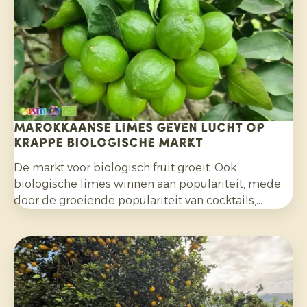
Marokkaanse limes geven lucht op
krappe biologische markt
De markt voor biologisch fruit groeit. Ook
biologische limes winnen aan populariteit, mede
door de groeiende populariteit van cocktails,
mocktails en homemade limonades en door het
bredere gebruik in salades, curries en andere
gerechten. Daarnaast kiezen consumenten
bewuster voor citrusfruit dat zonder synthetische
pesticiden is geteeld en na de oogst niet met
fungiciden is behandeld.