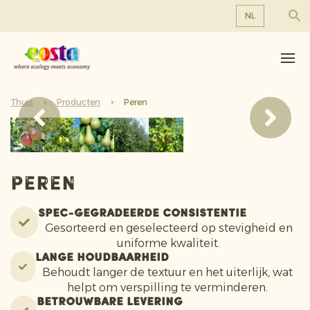
NL
Over ons
EN
DE
Producten
FR
Thuis
Duurzaamheid
Producten
Peren
NL
Nieuws & Persberichten
Werken bij Eosta
Peren
Spec-gegradeerde consistentie
Gesorteerd en geselecteerd op stevigheid en
uniforme kwaliteit.
Lange houdbaarheid
Behoudt langer de textuur en het uiterlijk, wat
helpt om verspilling te verminderen.
Betrouwbare levering