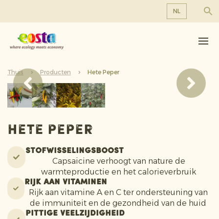
NL
Over ons
EN
DE
Producten
FR
Thuis
Duurzaamheid
Producten
Hete Peper
NL
Nieuws & Persberichten
Werken bij Eosta
Hete Peper
Stofwisselingsboost
Capsaïcine verhoogt van nature de
warmteproductie en het calorieverbruik
Rijk aan vitaminen
Rijk aan vitamine A en C ter ondersteuning van
de immuniteit en de gezondheid van de huid
Pittige veelzijdigheid