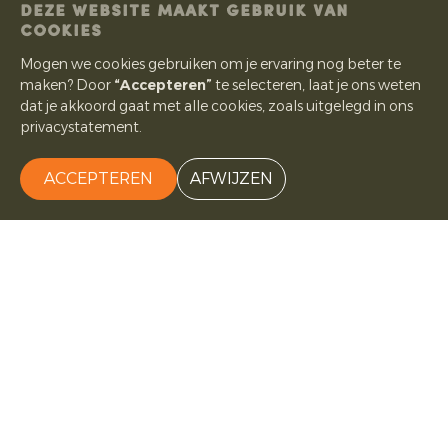
DEZE WEBSITE MAAKT GEBRUIK VAN
COOKIES
Mogen we cookies gebruiken om je ervaring nog beter te
maken? Door
“Accepteren”
te selecteren, laat je ons weten
dat je akkoord gaat met alle cookies, zoals uitgelegd in ons
privacystatement.
ACCEPTEREN
AFWIJZEN