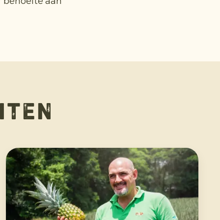
r behoefte aan
hten