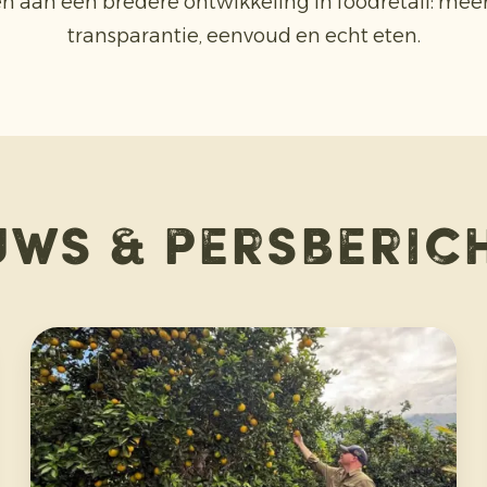
n aan een bredere ontwikkeling in foodretail: mee
transparantie, eenvoud en echt eten.
uws & persberic