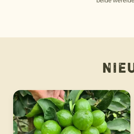
beide werelde
Nie