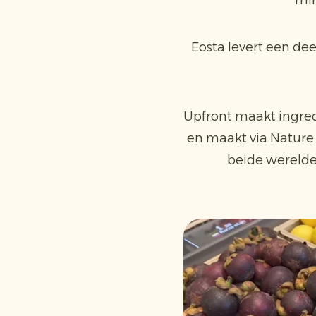
min
Eosta levert een de
Upfront maakt ingred
en maakt via Nature
beide werelde