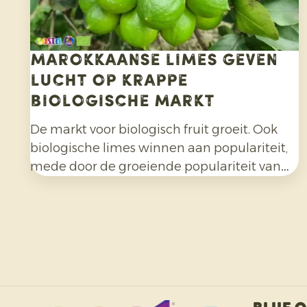
Marokkaanse limes geven
lucht op krappe
biologische markt
De markt voor biologisch fruit groeit. Ook
biologische limes winnen aan populariteit,
mede door de groeiende populariteit van
cocktails, mocktails en homemade
limonades en door het bredere gebruik in
salades, curries en andere gerechten.
Daarnaast kiezen consumenten bewuster
voor citrusfruit dat zonder synthetische
pesticiden is geteeld en na de oogst niet
met fungiciden is behandeld.