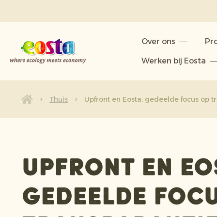
Over ons
Over ons
Pr
Producten
Werken bij Eosta
Duurzaamheid
Nieuws & Persberichten
Thuis
Upfront en Eosta: gedeelde focus op t
Werken bij Eosta
Upfront en Eo
gedeelde focu