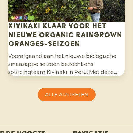
Kivinaki klaar voor het
nieuwe Organic Raingrown
Oranges-seizoen
Voorafgaand aan het nieuwe biologische
sinaasappelseizoen bezocht ons
sourcingteam Kivinaki in Peru. Met deze
telerscoöperatie hebben we de afgelopen
vier jaar een succesvol exportprogramma
ALLE ARTIKELEN
opgebouwd. Tijdens het bezoek bereidden
we samen de komende maanden voor.