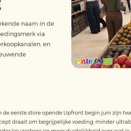
e
bekende naam in de
oedingsmerk via
erkoopkanalen, en
nieuwende
 de eerste store opende Upfront begin juni zijn t
ept draait om begrijpelijke voeding: minder ultr