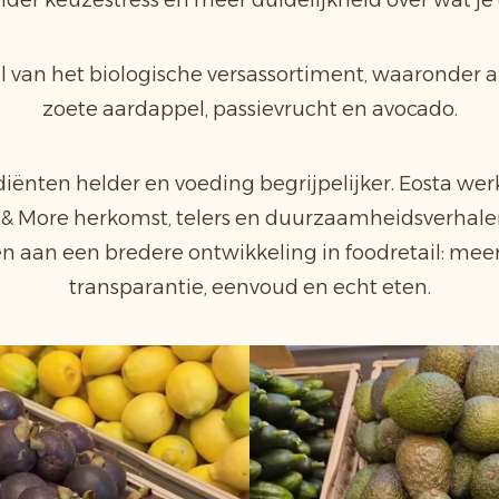
der keuzestress en meer duidelijkheid over wat je 
el van het biologische versassortiment, waaronder
zoete aardappel, passievrucht en avocado.
iënten helder en voeding begrijpelijker. Eosta werk
 & More herkomst, telers en duurzaamheidsverhalen
n aan een bredere ontwikkeling in foodretail: mee
transparantie, eenvoud en echt eten.