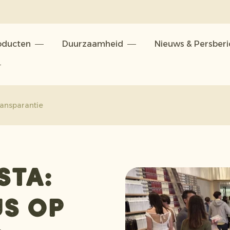
oducten
Duurzaamheid
Nieuws & Persber
ransparantie
sta:
s op