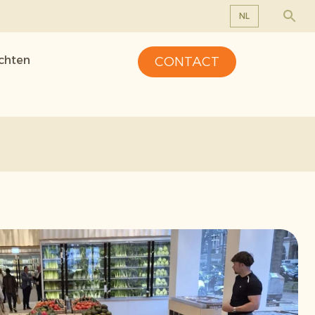
NL
EN
ichten
CONTACT
DE
FR
NL