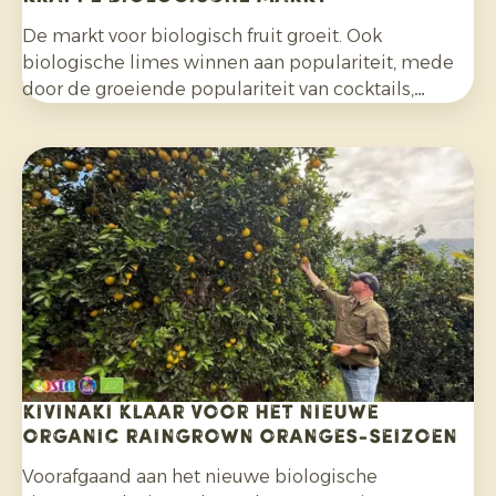
De markt voor biologisch fruit groeit. Ook
biologische limes winnen aan populariteit, mede
door de groeiende populariteit van cocktails,
mocktails en homemade limonades en door het
bredere gebruik in salades, curries en andere
gerechten. Daarnaast kiezen consumenten
bewuster voor citrusfruit dat zonder synthetische
pesticiden is geteeld en na de oogst niet met
fungiciden is behandeld.
Kivinaki klaar voor het nieuwe
Organic Raingrown Oranges-seizoen
Voorafgaand aan het nieuwe biologische