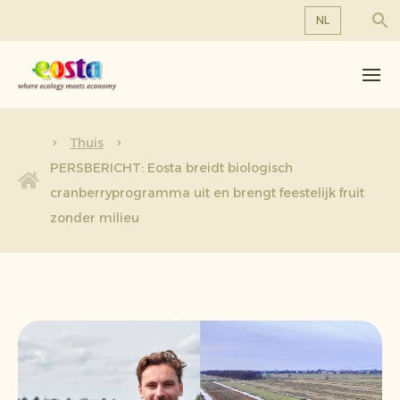
NL
Over ons
EN
DE
Producten
FR
Duurzaamheid
Thuis
NL
PERSBERICHT: Eosta breidt biologisch
Nieuws & Persberichten
cranberryprogramma uit en brengt feestelijk fruit
zonder milieu
Werken bij Eosta