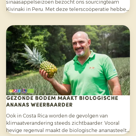
sinaasappelseizoen bezocht ons sourcingteam
Kivinaki in Peru. Met deze telerscoöperatie hebben
we de afgelopen vier jaar een succesvol
exportprogramma opgebouwd. Tijdens het bezoek
bereidden we samen de komende maanden voor.
Gezonde bodem maakt biologische
ananas weerbaarder
Ook in Costa Rica worden de gevolgen van
klimaatverandering steeds zichtbaarder. Vooral
hevige regenval maakt de biologische ananasteelt