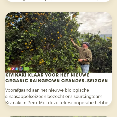
mocktails en homemade limonades en door het
bredere gebruik in salades, curries en andere
gerechten. Daarnaast kiezen consumenten
bewuster voor citrusfruit dat zonder synthetische
pesticiden is geteeld en na de oogst niet met
fungiciden is behandeld.
Kivinaki klaar voor het nieuwe
Organic Raingrown Oranges-seizoen
Voorafgaand aan het nieuwe biologische
sinaasappelseizoen bezocht ons sourcingteam
Kivinaki in Peru. Met deze telerscoöperatie hebben
we de afgelopen vier jaar een succesvol
exportprogramma opgebouwd. Tijdens het bezoek