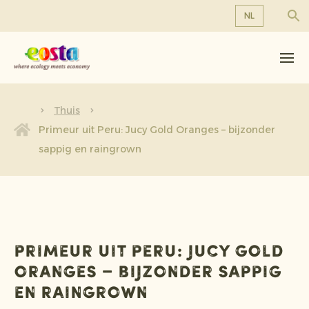
NL
Over ons
EN
DE
Producten
FR
Duurzaamheid
Thuis
NL
Primeur uit Peru: Jucy Gold Oranges – bijzonder
Nieuws & Persberichten
sappig en raingrown
Werken bij Eosta
Primeur uit Peru: Jucy Gold
Oranges – bijzonder sappig
en raingrown