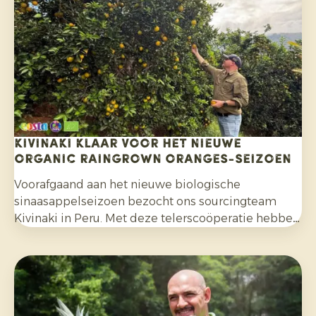
bewuster voor citrusfruit dat zonder synthetische
pesticiden is geteeld en na de oogst niet met
fungiciden is behandeld.
Kivinaki klaar voor het nieuwe
Organic Raingrown Oranges-seizoen
Voorafgaand aan het nieuwe biologische
sinaasappelseizoen bezocht ons sourcingteam
Kivinaki in Peru. Met deze telerscoöperatie hebben
we de afgelopen vier jaar een succesvol
exportprogramma opgebouwd. Tijdens het bezoek
bereidden we samen de komende maanden voor.