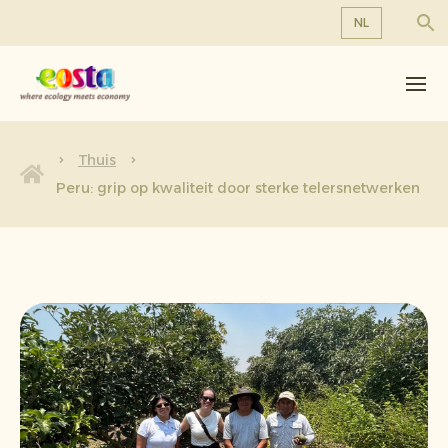
NL
Over ons
EN
DE
Producten
FR
Duurzaamheid
Thuis
NL
Peru: grip op kwaliteit door sterke telersnetwerken
Nieuws & Persberichten
Werken bij Eosta