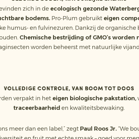
vinden zich in de
ecologisch gezonde Waterberg
uchtbare bodems.
Pro-Plum gebruikt
eigen comp
ijke humus- en fulvinezuren. Dankzij de organisc
houden.
Chemische bestrijding of GMO’s worden n
aginsecten worden beheerst met natuurlijke vijan
Volledige controle, van boom tot doos
orden verpakt in het
eigen biologische pakstation,
traceerbaarheid
en kwaliteitsbewaking.
 ons meer dan een label,” zegt
Paul Roos Jr.
“We bo
versiteit en fruit met echte smaak – goed voor men