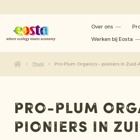
Over ons
Over ons
Pr
Producten
Werken bij Eosta
Duurzaamheid
Nieuws & Persberichten
Thuis
Pro-Plum Organics – pioniers in Zuid-A
Werken bij Eosta
Pro-Plum Org
pioniers in Zu