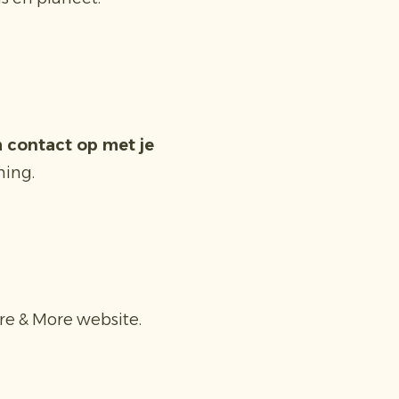
contact op met je
ning.
ure & More website.