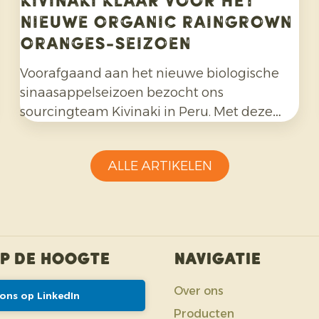
Kivinaki klaar voor het
nieuwe Organic Raingrown
Oranges-seizoen
Voorafgaand aan het nieuwe biologische
sinaasappelseizoen bezocht ons
sourcingteam Kivinaki in Peru. Met deze
telerscoöperatie hebben we de afgelopen
vier jaar een succesvol exportprogramma
ALLE ARTIKELEN
opgebouwd. Tijdens het bezoek bereidden
we samen de komende maanden voor.
op de hoogte
Navigatie
Over ons
 ons op LinkedIn
Producten