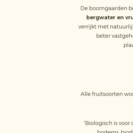
De boomgaarden be
bergwater en vr
verrijkt met natuurl
beter vastge
pla
Alle fruitsoorten w
“Biologisch is voor
bodems, biodi