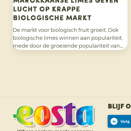
Marokkaanse limes geven
lucht op krappe
biologische markt
De markt voor biologisch fruit groeit. Ook
biologische limes winnen aan populariteit,
mede door de groeiende populariteit van
cocktails, mocktails en homemade
limonades en door het bredere gebruik in
salades, curries en andere gerechten.
Daarnaast kiezen consumenten bewuster
voor citrusfruit dat zonder synthetische
pesticiden is geteeld en na de oogst niet
met fungiciden is behandeld.
Blijf 
Volg