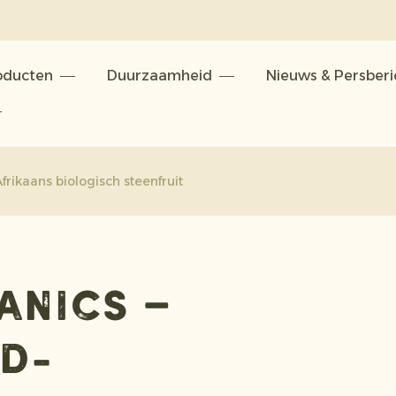
oducten
Duurzaamheid
Nieuws & Persber
frikaans biologisch steenfruit
anics –
id-