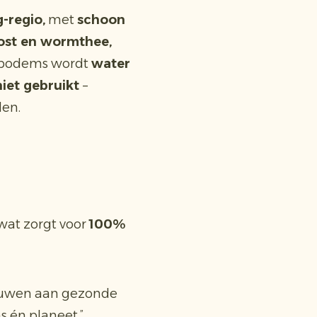
-regio,
met
schoon
ost en wormthee,
he bodems wordt
water
iet gebruikt
–
den.
wat zorgt voor
100%
uwen aan gezonde
s én planeet.”