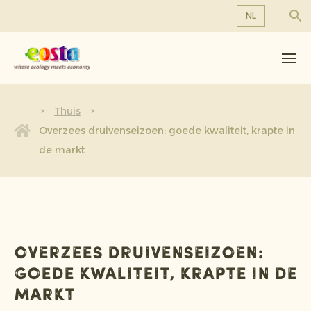
NL
Over ons
EN
DE
Producten
FR
Duurzaamheid
Thuis
NL
Overzees druivenseizoen: goede kwaliteit, krapte in
Nieuws & Persberichten
de markt
Werken bij Eosta
Overzees druivenseizoen:
goede kwaliteit, krapte in de
markt