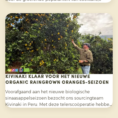
mocktails en homemade limonades en door het
bredere gebruik in salades, curries en andere
gerechten. Daarnaast kiezen consumenten
bewuster voor citrusfruit dat zonder synthetische
pesticiden is geteeld en na de oogst niet met
fungiciden is behandeld.
Kivinaki klaar voor het nieuwe
Organic Raingrown Oranges-seizoen
Voorafgaand aan het nieuwe biologische
sinaasappelseizoen bezocht ons sourcingteam
Kivinaki in Peru. Met deze telerscoöperatie hebben
we de afgelopen vier jaar een succesvol
exportprogramma opgebouwd. Tijdens het bezoek