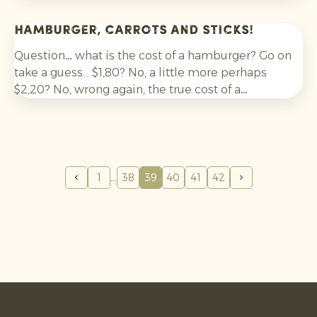
verspricht hohe Erträge und billige Preise durch
den Einsatz großer Maschinen und viel Chemie.
Hamburger, Carrots and Sticks!
Gibt es Alternativen? Welches Modell der
Bewirtschaftung ist umweltfreundlich und stellt
Question… what is the cost of a hamburger? Go on
sicher, dass die Bäuerinnen und Bauern davon
take a guess... $1,80? No, a little more perhaps
leben können?
$2,20? No, wrong again, the true cost of a
hamburger is around $200.
1
38
39
40
41
42