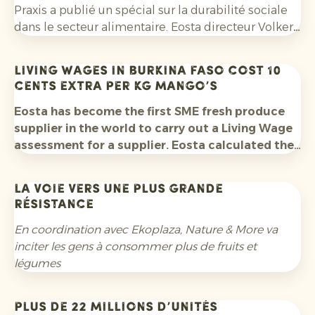
Praxis a publié un spécial sur la durabilité sociale
dans le secteur alimentaire. Eosta directeur Volkert
Engelsman a été interviewé sur la campagne
"LIVING WAGE". Eosta est le premier fournisseur en
Living Wages in Burkina Faso cost 10
Europe pour amener le concept de salaire
cents extra per kg mango’s
minimum vital dans les rayons des magasins. Lisez
l'intégralité de l'interview ici:
Eosta has become the first SME fresh produce
supplier in the world to carry out a Living Wage
assessment for a supplier. Eosta calculated the
Living Wage gap for the workers of its mango
supplier Fruiteq in Burkina Faso. The assessment
La voie vers une plus grande
shows that an additional cost of 10 cents per
résistance
kilo of mangoes would suffice to close the pay
gap for all 199 employees. Together with
En coordination avec Ekoplaza, Nature & More va
customers and consumers, Eosta will put this
inciter les gens à consommer plus de fruits et
process in motion.
légumes
Plus de 22 millions d’unités