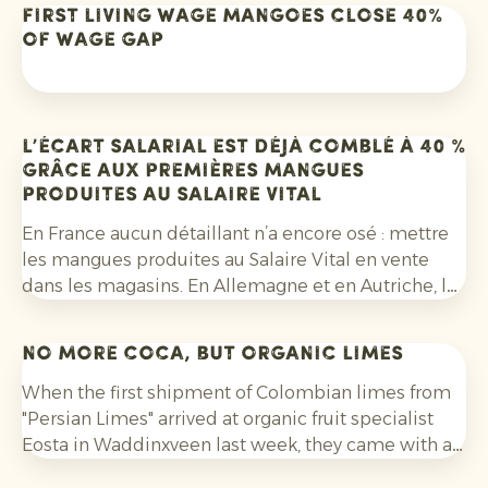
First Living Wage Mangoes close 40%
of wage gap
L’écart salarial est déjà comblé à 40 %
grâce aux premières mangues
produites au Salaire Vital
En France aucun détaillant n’a encore osé : mettre
les mangues produites au Salaire Vital en vente
dans les magasins. En Allemagne et en Autriche, les
détaillants ont montré plus de détermination : «
Augmenter légèrement le prix des mangues pour
No more coca, but organic limes
qu’en Afrique, les ouvriers agricoles gagnent un
Salaire Vital ? Nous n’hésitons pas ! » Et les
When the first shipment of Colombian limes from
consommateurs ont répondu avec enthousiasme.
"Persian Limes" arrived at organic fruit specialist
Lors des premières ventes de mangues
Eosta in Waddinxveen last week, they came with a
biologiques produites au Salaire Vital, plus de 100
very nice surprise. On the 800 boxes of fresh green