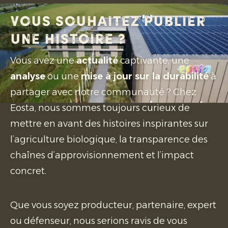
Vous souhaitez publier
une histoire ?
Vous avez une
actualité
captivante, une
analyse
ou une
mise à jour sur la durabilité
à
partager avec notre communauté ? Chez
Eosta, nous sommes toujours curieux de
mettre en avant des histoires inspirantes sur
l’agriculture biologique, la transparence des
chaînes d’approvisionnement et l’impact
concret.
Que vous soyez producteur, partenaire, expert
ou défenseur, nous serions ravis de vous