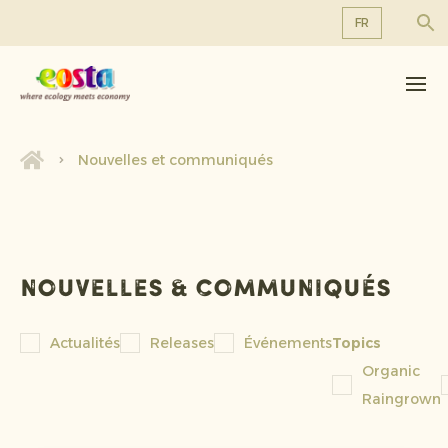
FR
À propos de nous
EN
DE
Produits
FR
Durabilité
Nouvelles et communiqués
NL
Nouvelles et communiqués
Travailler chez Eosta
Nouvelles & communiqués
Actualités
Releases
Événements
Topics
Organic
Raingrown