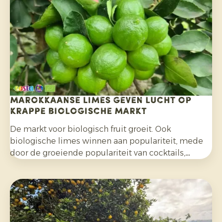
Marokkaanse limes geven lucht op
krappe biologische markt
De markt voor biologisch fruit groeit. Ook
biologische limes winnen aan populariteit, mede
door de groeiende populariteit van cocktails,
mocktails en homemade limonades en door het
bredere gebruik in salades, curries en andere
gerechten. Daarnaast kiezen consumenten
bewuster voor citrusfruit dat zonder synthetische
pesticiden is geteeld en na de oogst niet met