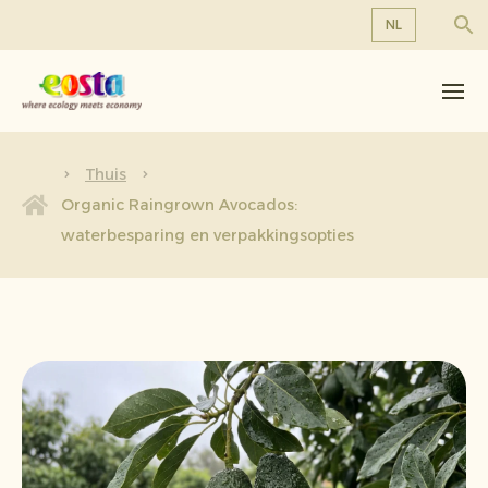
NL
Over ons
EN
DE
Producten
FR
Duurzaamheid
Thuis
NL
Organic Raingrown Avocados:
Nieuws & Persberichten
waterbesparing en verpakkingsopties
Werken bij Eosta