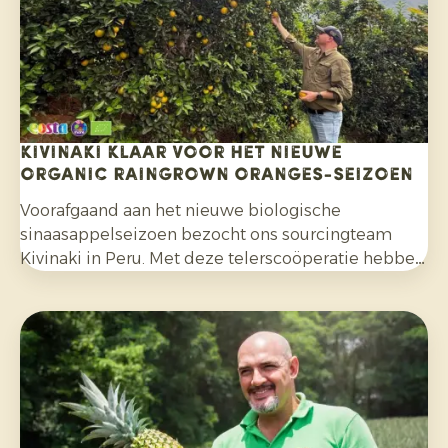
fungiciden is behandeld.
Kivinaki klaar voor het nieuwe
Organic Raingrown Oranges-seizoen
Voorafgaand aan het nieuwe biologische
sinaasappelseizoen bezocht ons sourcingteam
Kivinaki in Peru. Met deze telerscoöperatie hebben
we de afgelopen vier jaar een succesvol
exportprogramma opgebouwd. Tijdens het bezoek
bereidden we samen de komende maanden voor.