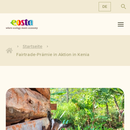
DE
Über uns
EN
DE
Produkte
FR
Nachhaltigkeit
Startseite
NL
Fairtrade-Prämie in Aktion in Kenia
Neuigkeiten & Veröffentlichungen
Arbeiten bei Eosta