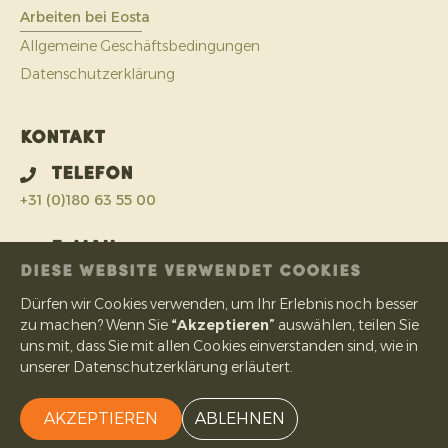
Arbeiten bei Eosta
Allgemeine Geschäftsbedingungen
Datenschutzerklärung
Kontakt
Telefon
+31 (0)180 63 55 00
E-Mail
DIESE WEBSITE VERWENDET COOKIES
info@eosta.com
Dürfen wir Cookies verwenden, um Ihr Erlebnis noch besser
Adresse
zu machen? Wenn Sie
“Akzeptieren”
auswählen, teilen Sie
uns mit, dass Sie mit allen Cookies einverstanden sind, wie in
IJsermanweg 15
unserer Datenschutzerklärung erläutert.
2742 KH Waddinxveen
Niederlande
AKZEPTIEREN
ABLEHNEN
Copyright © Eosta
| Webdesign:
Pencilpoint - kreativ in Form & Inhalt