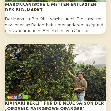
Marokkanische Limetten entlasten
den Bio-Markt
Der Markt für Bio-Obst wächst. Auch Bio-Limetten
gewinnen an Beliebtheit, unter anderem aufgrund
der zunehmenden Beliebtheit von Cocktails,
Mocktails und hausgemachten Limonaden sowie
durch die breitere Verwendung in Salaten, Currys
und anderen Gerichten. Darüber hinaus
entscheiden sich Verbraucher bewusster für
Zitrusfrüchte, die ohne synthetische Pestizide
angebaut und nach der Ernte nicht mit Fungiziden
behandelt wurden.
Kivinaki bereit für die neue Saison der
„Organic Raingrown Oranges“