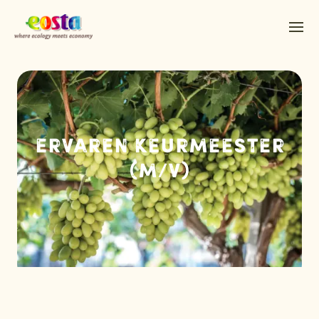
Over ons
Producten
Duurzaamheid
ERVAREN KEURMEESTER
Nieuws & Persberichten
(M/V)
Werken bij Eosta