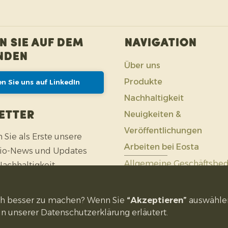
Monate vor.
n Sie auf dem
Navigation
nden
Über uns
Produkte
n Sie uns auf LinkedIn
Nachhaltigkeit
Neuigkeiten &
etter
Veröffentlichungen
 Sie als Erste unsere
Arbeiten bei Eosta
Bio-News und Updates
Allgemeine Geschäftsbe
achhaltigkeit.
Datenschutzerklärung
T ANMELDEN
och besser zu machen? Wenn Sie
“Akzeptieren”
auswählen,
in unserer Datenschutzerklärung erläutert.
Copyright © Eosta
| Webdesign:
Pencilpoint - kreativ in Form & Inhalt