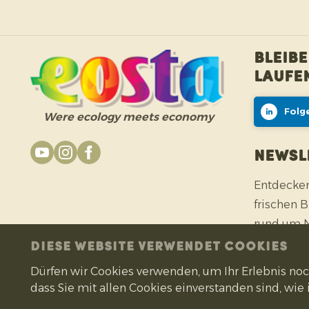
Zitrusfrüchte, die ohne synthetische
Pestizide angebaut und nach der Ernte
nicht mit Fungiziden behandelt wurden.
Bleibe
Laufe
Folge
Were ecology meets economy
Newsl
Entdecken
frischen 
rund um N
DIESE WEBSITE VERWENDET COOKIES
JETZ
Dürfen wir Cookies verwenden, um Ihr Erlebnis n
dass Sie mit allen Cookies einverstanden sind, wie 