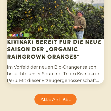
Kivinaki bereit für die neue
Saison der „Organic
Raingrown Oranges“
Im Vorfeld der neuen Bio-Orangensaison
besuchte unser Sourcing-Team Kivinaki in
Peru. Mit dieser Erzeugergenossenschaft
haben wir in den vergangenen vier Jahren
ein erfolgreiches Exportprogramm
ALLE ARTIKEL
aufgebaut. Während des Besuchs
bereiteten wir gemeinsam die kommenden