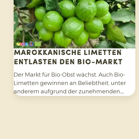
Marokkanische Limetten
entlasten den Bio-Markt
Der Markt für Bio-Obst wächst. Auch Bio-
Limetten gewinnen an Beliebtheit, unter
anderem aufgrund der zunehmenden
Beliebtheit von Cocktails, Mocktails und
hausgemachten Limonaden sowie durch
die breitere Verwendung in Salaten, Currys
und anderen Gerichten. Darüber hinaus
entscheiden sich Verbraucher bewusster für