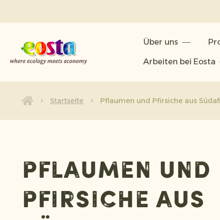
Über uns
Über uns
Pr
Produkte
Arbeiten bei Eosta
Nachhaltigkeit
Neuigkeiten & Veröffentlichunge
Startseite
Pflaumen und Pfirsiche aus Südafri
Arbeiten bei Eosta
Pflaumen und
Pfirsiche aus