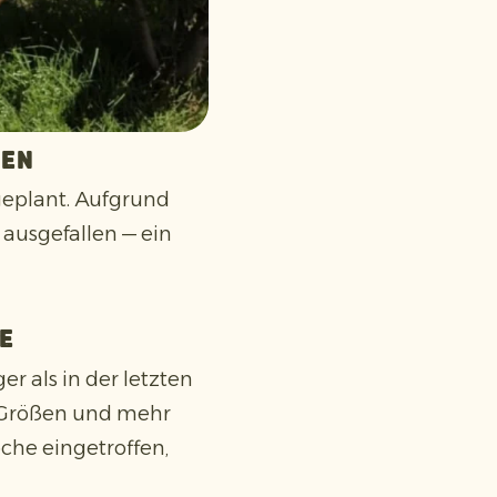
en
geplant. Aufgrund
 ausgefallen — ein
e
r als in der letzten
en Größen und mehr
che eingetroffen,