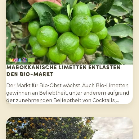
Marokkanische Limetten entlasten
den Bio-Markt
Der Markt für Bio-Obst wächst. Auch Bio-Limetten
gewinnen an Beliebtheit, unter anderem aufgrund
der zunehmenden Beliebtheit von Cocktails,
Mocktails und hausgemachten Limonaden sowie
durch die breitere Verwendung in Salaten, Currys
und anderen Gerichten. Darüber hinaus
entscheiden sich Verbraucher bewusster für
Zitrusfrüchte, die ohne synthetische Pestizide