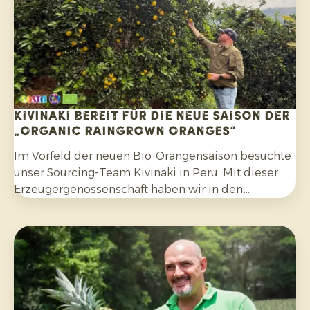
angebaut und nach der Ernte nicht mit Fungiziden
behandelt wurden.
Kivinaki bereit für die neue Saison der
„Organic Raingrown Oranges“
Im Vorfeld der neuen Bio-Orangensaison besuchte
unser Sourcing-Team Kivinaki in Peru. Mit dieser
Erzeugergenossenschaft haben wir in den
vergangenen vier Jahren ein erfolgreiches
Exportprogramm aufgebaut. Während des Besuchs
bereiteten wir gemeinsam die kommenden
Monate vor.