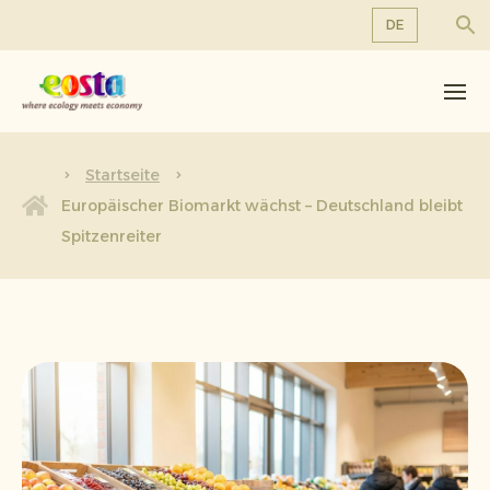
DE
Über uns
EN
DE
Produkte
FR
Nachhaltigkeit
Startseite
NL
Europäischer Biomarkt wächst – Deutschland bleibt
Neuigkeiten & Veröffentlichungen
Spitzenreiter
Arbeiten bei Eosta