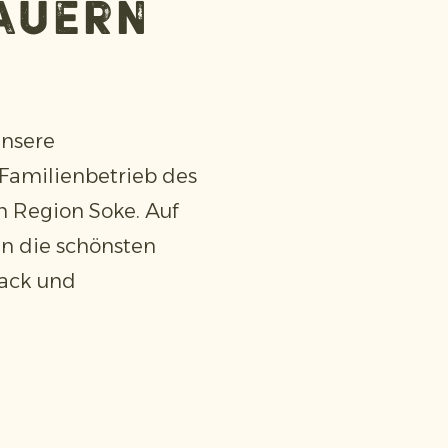
auern
unsere
Familienbetrieb des
n Region Soke. Auf
n die schönsten
mack und