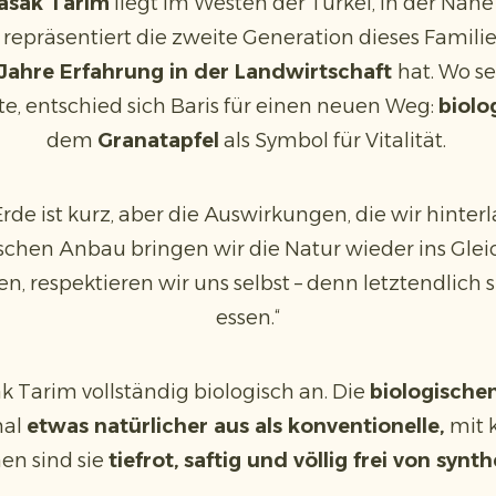
asak Tarim
liegt im Westen der Türkei, in der Näh
z repräsentiert die zweite Generation dieses Fami
Jahre Erfahrung in der Landwirtschaft
hat. Wo se
, entschied sich Baris für einen neuen Weg:
biol
dem
Granatapfel
als Symbol für Vitalität.
rde ist kurz, aber die Auswirkungen, die wir hinterl
gischen Anbau bringen wir die Natur wieder ins Gle
en, respektieren wir uns selbst – denn letztendlich s
essen.“
 Tarim vollständig biologisch an. Die
biologische
mal
etwas natürlicher aus als konventionelle,
mit 
nen sind sie
tiefrot, saftig und völlig frei von synt