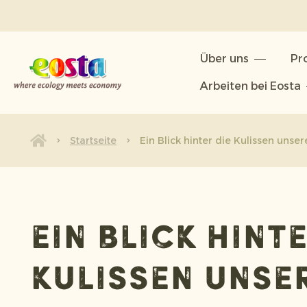
Über uns
Über uns
Pr
Produkte
Arbeiten bei Eosta
Nachhaltigkeit
Neuigkeiten & Veröffentlichunge
Startseite
Ein Blick hinter die Kulissen uns
Arbeiten bei Eosta
Ein Blick hinte
Kulissen unse