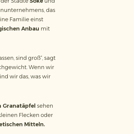
e der Städte
Söke
und
lienunternehmens, das
ine Familie einst
ogischen Anbau
mit
assen, sind groß“, sagt
ichgewicht. Wenn wir
ind wir das, was wir
n Granatäpfel
sehen
kleinen Flecken oder
hetischen Mitteln.