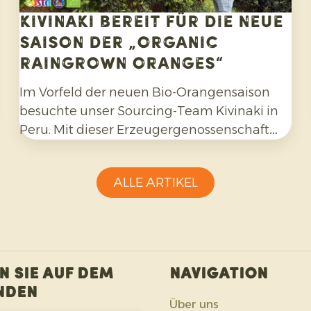
Kivinaki bereit für die neue
Saison der „Organic
Raingrown Oranges“
Im Vorfeld der neuen Bio-Orangensaison
besuchte unser Sourcing-Team Kivinaki in
Peru. Mit dieser Erzeugergenossenschaft
haben wir in den vergangenen vier Jahren
ein erfolgreiches Exportprogramm
ALLE ARTIKEL
aufgebaut. Während des Besuchs
bereiteten wir gemeinsam die kommenden
Monate vor.
n Sie auf dem
Navigation
nden
Über uns