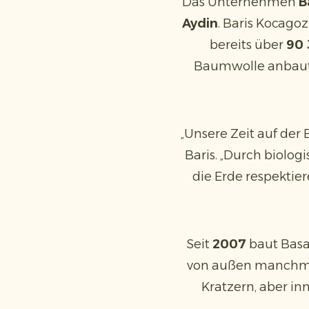
Das Unternehmen
B
Aydin
. Baris Kocago
bereits über
90 
Baumwolle anbaute
„Unsere Zeit auf der E
Baris. „Durch biolo
die Erde respektier
Seit
2007
baut Basak
von außen manch
Kratzern, aber in