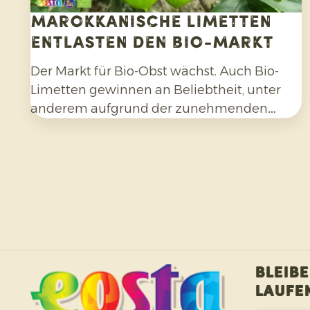
Marokkanische Limetten
entlasten den Bio-Markt
Der Markt für Bio-Obst wächst. Auch Bio-
Limetten gewinnen an Beliebtheit, unter
anderem aufgrund der zunehmenden
Beliebtheit von Cocktails, Mocktails und
hausgemachten Limonaden sowie durch
die breitere Verwendung in Salaten, Currys
und anderen Gerichten. Darüber hinaus
entscheiden sich Verbraucher bewusster für
Zitrusfrüchte, die ohne synthetische
Pestizide angebaut und nach der Ernte
nicht mit Fungiziden behandelt wurden.
Bleibe
Laufe