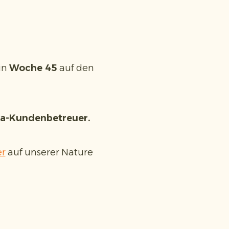
in
Woche 45
auf den
sta-Kundenbetreuer.
er
auf unserer Nature