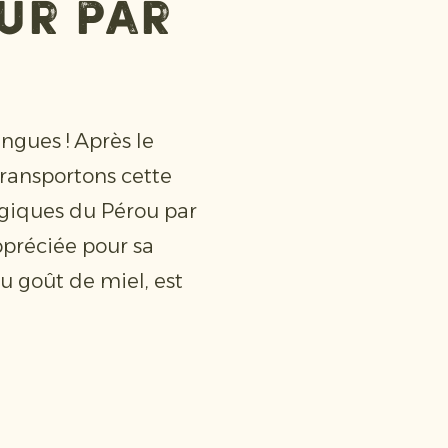
ur par
gues ! Après le
transportons cette
ogiques du Pérou par
préciée pour sa
au goût de miel, est