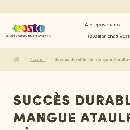
À propos de nous
À propos de nous
Produits
Travailler chez Eos
Durabilité
Nouvelles et communiqués
Accueil
Succès durable : la mangue Ataulfo
Travailler chez Eosta
Succès durable
mangue Ataul