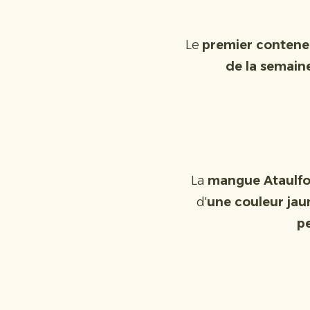
Le
premier conteneu
de la semain
La
mangue Ataulfo
d'
une couleur jau
pe