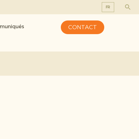
FR
EN
mmuniqués
CONTACT
DE
FR
NL