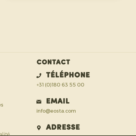
l’ananas bio et exigent une grande capacité
d’adaptation de la part des producteurs.
Contact
Téléphone
+31 (0)180 63 55 00
Email
és
info@eosta.com
Adresse
alité