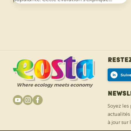
notamment par l’engouement pour les
cocktails, les mocktails et les limonades
maison, mais aussi à leur utilisation de plus
en plus répandue dans les salades, les currys
et de nombreux autres plats. Par ailleurs, les
consommateurs sont de plus en plus
attentifs aux agrumes cultivés sans
Restez
pesticides de synthèse et non traités avec
des fongicides après récolte.
Suiv
Where ecology meets economy
Newsl
Soyez les
actualités
à jour sur 