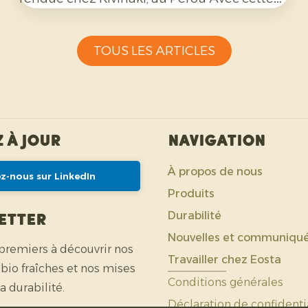
coopérative de producteurs, nous avons mis
en place un programme d'exportation
TOUS LES ARTICLES
fructueux au cours des quatre dernières
années. Lors de cette visite, nous avons
préparé ensemble les mois à venir.
 à jour
Navigation
À propos de nous
ez-nous sur LinkedIn
Produits
Durabilité
etter
Nouvelles et communiqu
 premiers à découvrir nos
Travailler chez Eosta
 bio fraîches et nos mises
Conditions générales
la durabilité.
Déclaration de confidenti