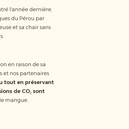
ré l'année dernière,
ques du Pérou par
use et sa chair sans
rs.
on en raison de sa
s et nos partenaires
u tout en préservant
ions de CO₂ sont
o de mangue.