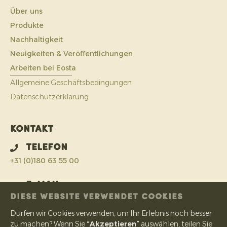
Über uns
Produkte
Nachhaltigkeit
Neuigkeiten & Veröffentlichungen
Arbeiten bei Eosta
Allgemeine Geschäftsbedingungen
Datenschutzerklärung
Kontakt
Telefon
+31 (0)180 63 55 00
E-Mail
DIESE WEBSITE VERWENDET COOKIES
info@eosta.com
Dürfen wir Cookies verwenden, um Ihr Erlebnis noch besser
Adresse
zu machen? Wenn Sie
“Akzeptieren”
auswählen, teilen Sie