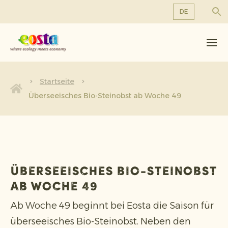
DE
Über uns
EN
DE
Produkte
FR
Nachhaltigkeit
Startseite
NL
Überseeisches Bio-Steinobst ab Woche 49
Neuigkeiten & Veröffentlichungen
Arbeiten bei Eosta
Überseeisches Bio-Steinobst
ab Woche 49
Ab Woche 49 beginnt bei Eosta die Saison für
überseeisches Bio-Steinobst. Neben den