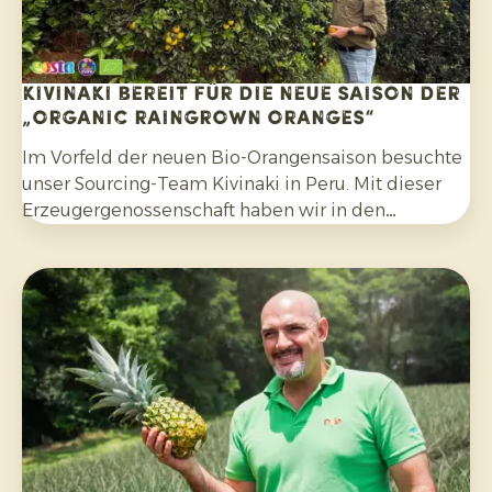
Kivinaki bereit für die neue Saison der
„Organic Raingrown Oranges“
Im Vorfeld der neuen Bio-Orangensaison besuchte
unser Sourcing-Team Kivinaki in Peru. Mit dieser
Erzeugergenossenschaft haben wir in den
vergangenen vier Jahren ein erfolgreiches
Exportprogramm aufgebaut. Während des Besuchs
bereiteten wir gemeinsam die kommenden
Monate vor.