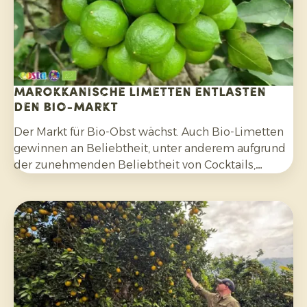
Marokkanische Limetten entlasten
den Bio-Markt
Der Markt für Bio-Obst wächst. Auch Bio-Limetten
gewinnen an Beliebtheit, unter anderem aufgrund
der zunehmenden Beliebtheit von Cocktails,
Mocktails und hausgemachten Limonaden sowie
durch die breitere Verwendung in Salaten, Currys
und anderen Gerichten. Darüber hinaus
entscheiden sich Verbraucher bewusster für
Zitrusfrüchte, die ohne synthetische Pestizide
angebaut und nach der Ernte nicht mit Fungiziden
behandelt wurden.