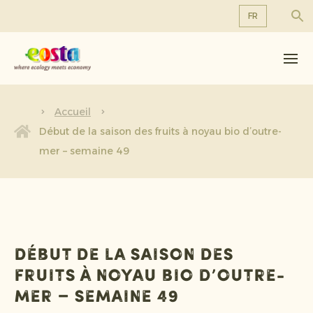
FR
À propos de nous
EN
DE
Produits
FR
Durabilité
Accueil
NL
Début de la saison des fruits à noyau bio d’outre-
Nouvelles et communiqués
mer – semaine 49
Travailler chez Eosta
Début de la saison des
fruits à noyau bio d’outre-
mer – semaine 49