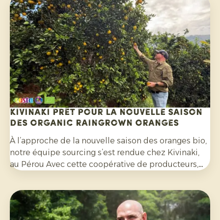
de plus en plus répandue dans les salades, les
currys et de nombreux autres plats. Par ailleurs, les
consommateurs sont de plus en plus attentifs aux
agrumes cultivés sans pesticides de synthèse et
non traités avec des fongicides après récolte.
Kivinaki prêt pour la nouvelle saison
des Organic Raingrown Oranges
À l’approche de la nouvelle saison des oranges bio,
notre équipe sourcing s’est rendue chez Kivinaki,
au Pérou Avec cette coopérative de producteurs,
nous avons mis en place un programme
d'exportation fructueux au cours des quatre
dernières années. Lors de cette visite, nous avons
préparé ensemble les mois à venir.