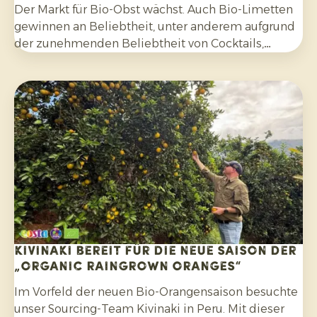
Der Markt für Bio-Obst wächst. Auch Bio-Limetten
gewinnen an Beliebtheit, unter anderem aufgrund
der zunehmenden Beliebtheit von Cocktails,
Mocktails und hausgemachten Limonaden sowie
durch die breitere Verwendung in Salaten, Currys
und anderen Gerichten. Darüber hinaus
entscheiden sich Verbraucher bewusster für
Zitrusfrüchte, die ohne synthetische Pestizide
angebaut und nach der Ernte nicht mit Fungiziden
behandelt wurden.
Kivinaki bereit für die neue Saison der
„Organic Raingrown Oranges“
Im Vorfeld der neuen Bio-Orangensaison besuchte
unser Sourcing-Team Kivinaki in Peru. Mit dieser