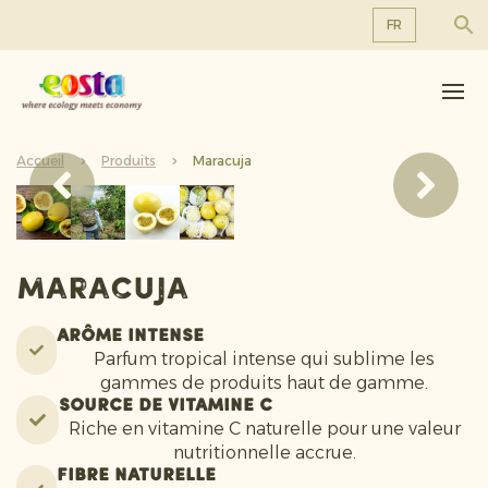
FR
À propos de nous
EN
DE
Produits
FR
Accueil
Durabilité
Produits
Maracuja
NL
Nouvelles et communiqués
Travailler chez Eosta
Maracuja
Arôme intense
Parfum tropical intense qui sublime les
gammes de produits haut de gamme.
Source de vitamine C
Riche en vitamine C naturelle pour une valeur
nutritionnelle accrue.
Fibre naturelle