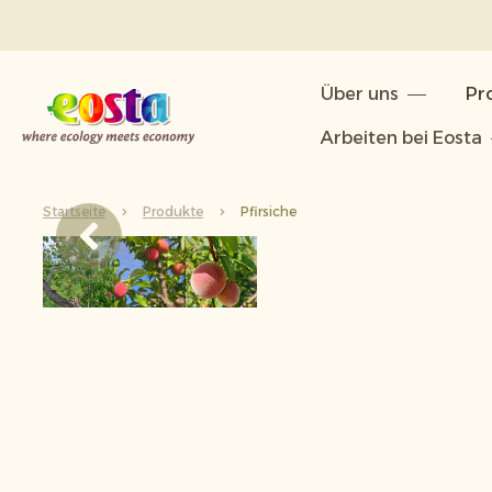
Über uns
Über uns
Pr
Produkte
Arbeiten bei Eosta
Nachhaltigkeit
Startseite
Produkte
Pfirsiche
Neuigkeiten & Veröffentlichunge
Arbeiten bei Eosta