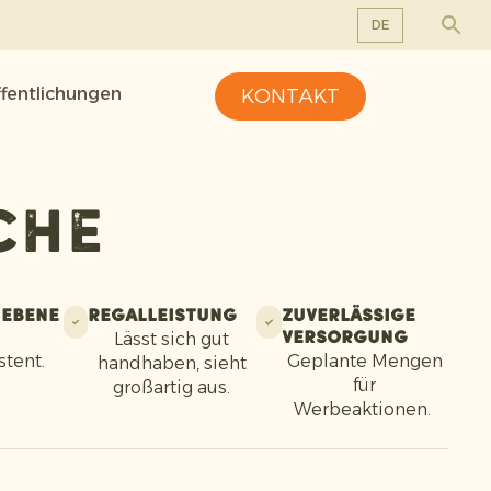
DE
EN
ffentlichungen
KONTAKT
DE
FR
NL
che
iebene
Regalleistung
Zuverlässige
Lässt sich gut
Versorgung
stent.
Geplante Mengen
handhaben, sieht
für
großartig aus.
Werbeaktionen.