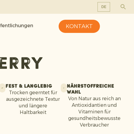
DE
EN
ffentlichungen
KONTAKT
DE
FR
NL
erry
Fest & Langlebig
Nährstoffreiche
Trocken geerntet für
Wahl
Von Natur aus reich an
ausgezeichnete Textur
Antioxidantien und
und längere
Vitaminen für
Haltbarkeit
gesundheitsbewusste
Verbraucher