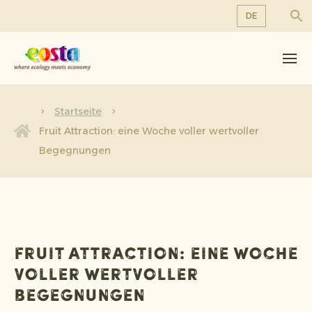
DE
Über uns
EN
DE
Produkte
FR
Nachhaltigkeit
Startseite
NL
Fruit Attraction: eine Woche voller wertvoller
Neuigkeiten & Veröffentlichungen
Begegnungen
Arbeiten bei Eosta
Fruit Attraction: eine Woche
voller wertvoller
Begegnungen