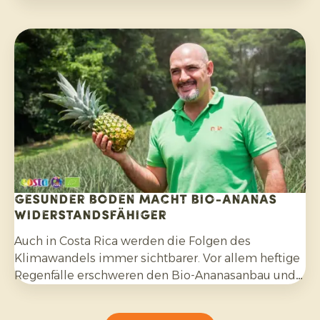
vergangenen vier Jahren ein erfolgreiches
Exportprogramm aufgebaut. Während des Besuchs
bereiteten wir gemeinsam die kommenden
Monate vor.
Gesunder Boden macht Bio-Ananas
widerstandsfähiger
Auch in Costa Rica werden die Folgen des
Klimawandels immer sichtbarer. Vor allem heftige
Regenfälle erschweren den Bio-Ananasanbau und
erfordern Anpassungsfähigkeit seitens der
Erzeuger.