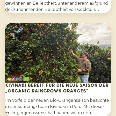
gewinnen an Beliebtheit, unter anderem aufgrund
der zunehmenden Beliebtheit von Cocktails,
Mocktails und hausgemachten Limonaden sowie
durch die breitere Verwendung in Salaten, Currys
und anderen Gerichten. Darüber hinaus
entscheiden sich Verbraucher bewusster für
Zitrusfrüchte, die ohne synthetische Pestizide
angebaut und nach der Ernte nicht mit Fungiziden
behandelt wurden.
Kivinaki bereit für die neue Saison der
„Organic Raingrown Oranges“
Im Vorfeld der neuen Bio-Orangensaison besuchte
unser Sourcing-Team Kivinaki in Peru. Mit dieser
Erzeugergenossenschaft haben wir in den