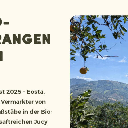
o-
rangen
h
 2025 – Eosta,
 Vermarkter von
ßstäbe in der Bio-
saftreichen Jucy