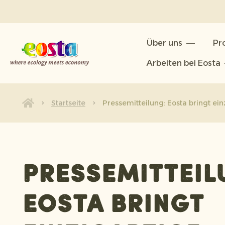
Über uns
Über uns
Pr
Produkte
Arbeiten bei Eosta
Nachhaltigkeit
Neuigkeiten & Veröffentlichunge
Startseite
Pressemitteilung: Eosta bringt ei
Arbeiten bei Eosta
Pressemitteil
Eosta bringt