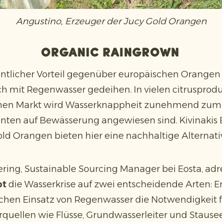
Angustino, Erzeuger der Jucy Gold Orangen
Organic Raingrown
ntlicher Vorteil gegenüber europäischen Orangen i
ich mit Regenwasser gedeihen. In vielen citruspro
chen Markt wird Wasserknappheit zunehmend zum
nten auf Bewässerung angewiesen sind. Kivinakis
ld Orangen bieten hier eine nachhaltige Alternati
fering, Sustainable Sourcing Manager bei Eosta, adr
pt
die Wasserkrise auf zwei entscheidende Arten: Er
ichen Einsatz von Regenwasser die Notwendigkeit 
uellen wie Flüsse, Grundwasserleiter und Stausee