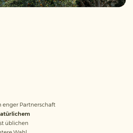
 enger Partnerschaft
natürlichem
st üblichen
ntere Wahl.