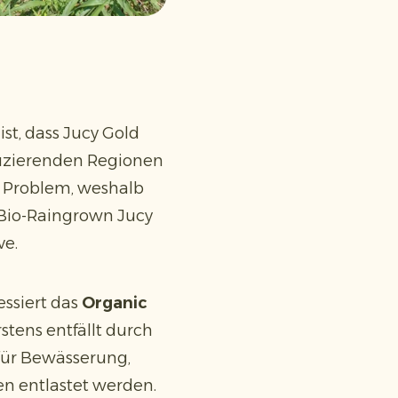
st, dass Jucy Gold
duzierenden Regionen
 Problem, weshalb
 Bio-Raingrown Jucy
ve.
essiert das
Organic
stens entfällt durch
für Bewässerung,
n entlastet werden.