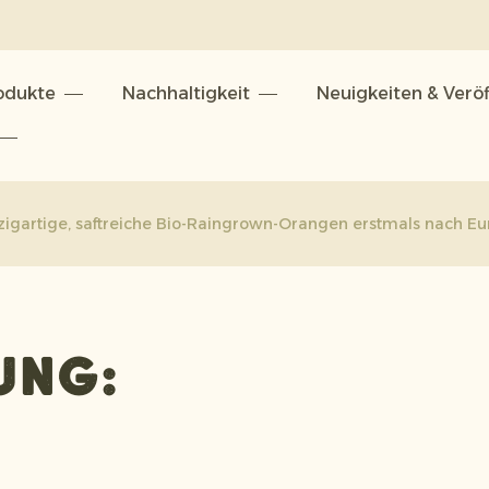
odukte
Nachhaltigkeit
Neuigkeiten & Verö
n
nzigartige, saftreiche Bio-Raingrown-Orangen erstmals nach E
ung: