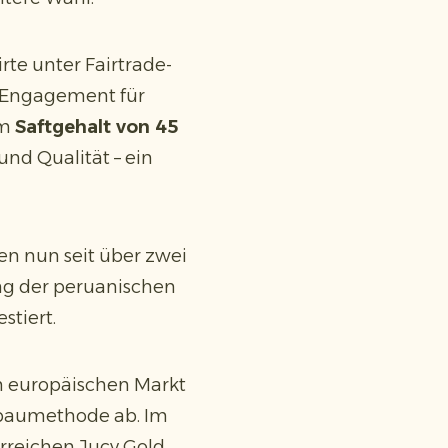
te unter Fairtrade-
s Engagement für
em
Saftgehalt von 45
nd Qualität – ein
ten nun seit über zwei
ung der peruanischen
stiert.
m europäischen Markt
nbaumethode ab. Im
erreichen Jucy Gold