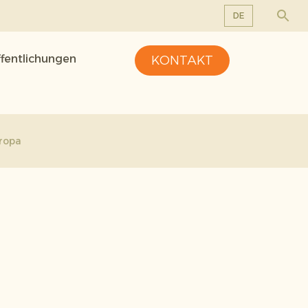
DE
EN
ffentlichungen
KONTAKT
DE
FR
NL
uropa