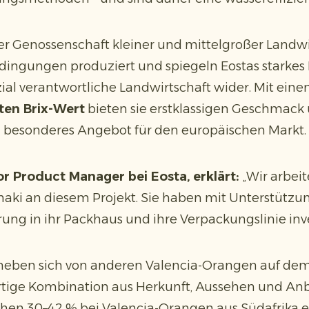
er Genossenschaft kleiner und mittelgroßer Landwir
Bedingungen produziert und spiegeln Eostas starke
ial verantwortliche Landwirtschaft wider. Mit ein
ten Brix-Wert
bieten sie erstklassigen Geschmack u
besonderes Angebot für den europäischen Markt.
or Product Manager bei Eosta, erklärt:
„Wir arbei
naki an diesem Projekt. Sie haben mit Unterstütz
ung in ihr Packhaus und ihre Verpackungslinie inve
heben sich von anderen Valencia-Orangen auf de
artige Kombination aus Herkunft, Aussehen und A
chen 30–42 % bei Valencia-Orangen aus Südafrika 