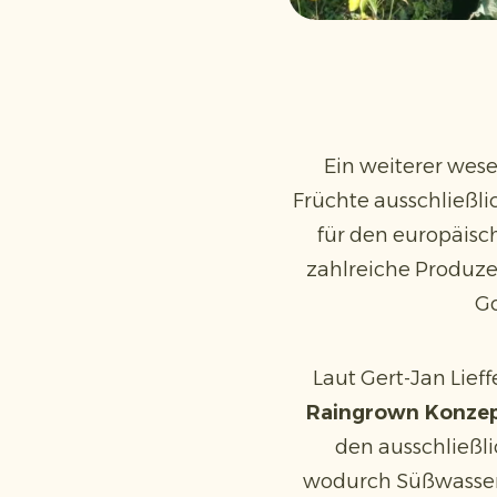
Ein weiterer wese
Früchte ausschließl
für den europäis
zahlreiche Produze
Go
Laut Gert-Jan Lief
Raingrown Konze
den ausschließl
wodurch Süßwasserq