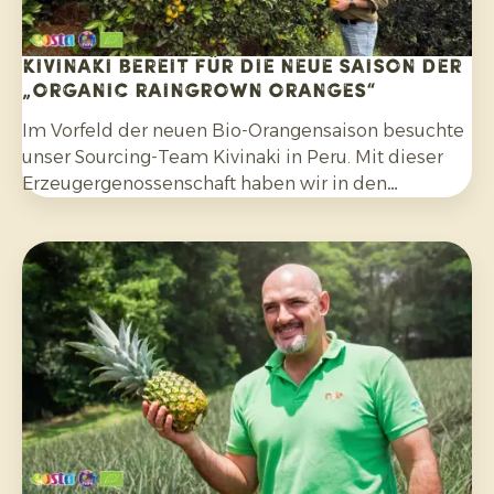
Kivinaki bereit für die neue Saison der
„Organic Raingrown Oranges“
Im Vorfeld der neuen Bio-Orangensaison besuchte
unser Sourcing-Team Kivinaki in Peru. Mit dieser
Erzeugergenossenschaft haben wir in den
vergangenen vier Jahren ein erfolgreiches
Exportprogramm aufgebaut. Während des Besuchs
bereiteten wir gemeinsam die kommenden
Monate vor.