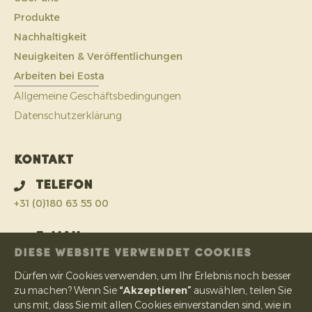
Produkte
Nachhaltigkeit
Neuigkeiten & Veröffentlichungen
Arbeiten bei Eosta
Allgemeine Geschäftsbedingungen
Datenschutzerklärung
Kontakt
Telefon
+31 (0)180 63 55 00
E-Mail
DIESE WEBSITE VERWENDET COOKIES
info@eosta.com
Dürfen wir Cookies verwenden, um Ihr Erlebnis noch besser
Adresse
zu machen? Wenn Sie
“Akzeptieren”
auswählen, teilen Sie
uns mit, dass Sie mit allen Cookies einverstanden sind, wie in
IJsermanweg 15