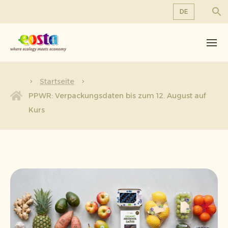
DE
Über uns
EN
DE
Produkte
FR
Nachhaltigkeit
Startseite
NL
PPWR: Verpackungsdaten bis zum 12. August auf
Neuigkeiten & Veröffentlichungen
Kurs
Arbeiten bei Eosta