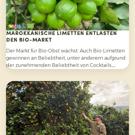
Marokkanische Limetten entlasten
den Bio-Markt
Der Markt für Bio-Obst wächst. Auch Bio-Limetten
gewinnen an Beliebtheit, unter anderem aufgrund
der zunehmenden Beliebtheit von Cocktails,
Mocktails und hausgemachten Limonaden sowie
durch die breitere Verwendung in Salaten, Currys
und anderen Gerichten. Darüber hinaus
entscheiden sich Verbraucher bewusster für
Zitrusfrüchte, die ohne synthetische Pestizide
angebaut und nach der Ernte nicht mit Fungiziden
behandelt wurden.