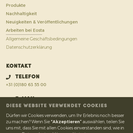
Produkte
Nachhaltigkeit
Neuigkeiten & Veröffentlichungen
Arbeiten bei Eosta
Allgemeine Geschäftsbedingungen
Datenschutzerklärung
Kontakt
Telefon
+31 (0)180 63 55 00
E-Mail
DIESE WEBSITE VERWENDET COOKIES
info@eosta.com
Dürfen wir Cookies verwenden, um Ihr Erlebnis noch besser
Adresse
zu machen? Wenn Sie
“Akzeptieren”
auswählen, teilen Sie
uns mit, dass Sie mit allen Cookies einverstanden sind, wie in
IJsermanweg 15