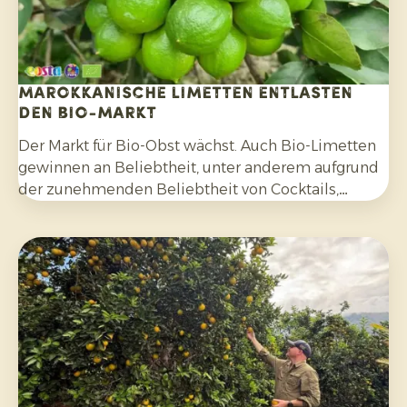
Marokkanische Limetten entlasten
den Bio-Markt
Der Markt für Bio-Obst wächst. Auch Bio-Limetten
gewinnen an Beliebtheit, unter anderem aufgrund
der zunehmenden Beliebtheit von Cocktails,
Mocktails und hausgemachten Limonaden sowie
durch die breitere Verwendung in Salaten, Currys
und anderen Gerichten. Darüber hinaus
entscheiden sich Verbraucher bewusster für
Zitrusfrüchte, die ohne synthetische Pestizide
angebaut und nach der Ernte nicht mit Fungiziden
behandelt wurden.