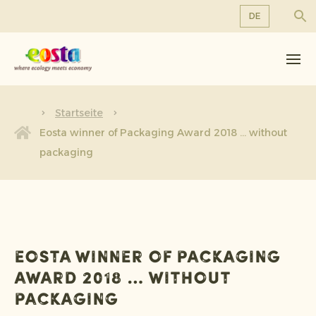
DE
Über uns
EN
DE
Produkte
FR
Nachhaltigkeit
Startseite
NL
Eosta winner of Packaging Award 2018 … without
Neuigkeiten & Veröffentlichungen
packaging
Arbeiten bei Eosta
Eosta winner of Packaging
Award 2018 … without
packaging