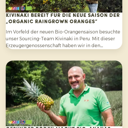
Kivinaki bereit für die neue Saison der
„Organic Raingrown Oranges“
Im Vorfeld der neuen Bio-Orangensaison besuchte
unser Sourcing-Team Kivinaki in Peru. Mit dieser
Erzeugergenossenschaft haben wir in den
vergangenen vier Jahren ein erfolgreiches
Exportprogramm aufgebaut. Während des Besuchs
bereiteten wir gemeinsam die kommenden
Monate vor.