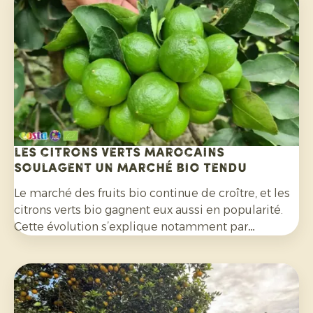
Les citrons verts marocains
soulagent un marché bio tendu
Le marché des fruits bio continue de croître, et les
citrons verts bio gagnent eux aussi en popularité.
Cette évolution s’explique notamment par
l’engouement pour les cocktails, les mocktails et
les limonades maison, mais aussi à leur utilisation
de plus en plus répandue dans les salades, les
currys et de nombreux autres plats. Par ailleurs, les
consommateurs sont de plus en plus attentifs aux