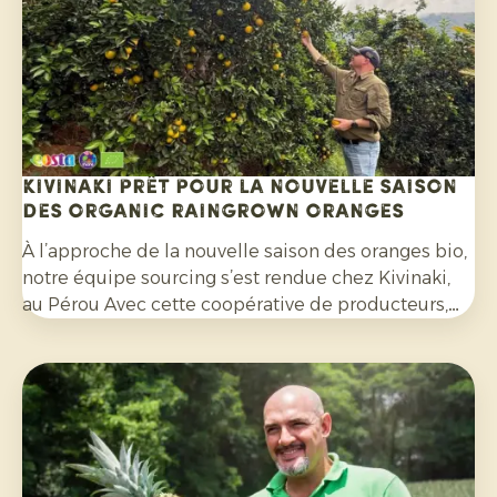
agrumes cultivés sans pesticides de synthèse et
non traités avec des fongicides après récolte.
Kivinaki prêt pour la nouvelle saison
des Organic Raingrown Oranges
À l’approche de la nouvelle saison des oranges bio,
notre équipe sourcing s’est rendue chez Kivinaki,
au Pérou Avec cette coopérative de producteurs,
nous avons mis en place un programme
d'exportation fructueux au cours des quatre
dernières années. Lors de cette visite, nous avons
préparé ensemble les mois à venir.