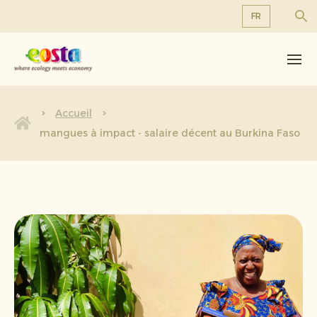
FR
À propos de nous
EN
DE
Produits
FR
Durabilité
Accueil
NL
mangues à impact - salaire décent au Burkina Faso
Nouvelles et communiqués
Travailler chez Eosta