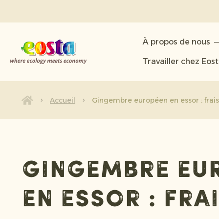
À propos de nous
À propos de nous
Produits
Travailler chez Eos
Durabilité
Nouvelles et communiqués
Accueil
Gingembre européen en essor : frai
Travailler chez Eosta
Gingembre eu
en essor : fra