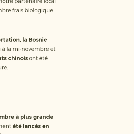
otre partenaire local
mbre frais biologique
rtation, la Bosnie
u à la mi-novembre et
nts chinois
ont été
ure.
embre à plus grande
ment
été lancés en