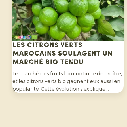
Les citrons verts
marocains soulagent un
marché bio tendu
Le marché des fruits bio continue de croître,
et les citrons verts bio gagnent eux aussi en
popularité. Cette évolution s’explique
notamment par l’engouement pour les
cocktails, les mocktails et les limonades
maison, mais aussi à leur utilisation de plus
en plus répandue dans les salades, les currys