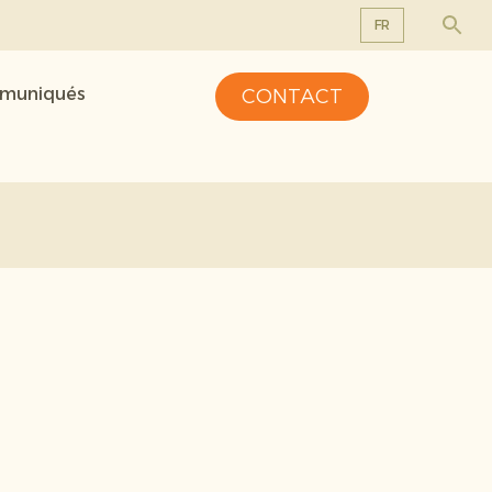
FR
EN
mmuniqués
CONTACT
DE
FR
NL