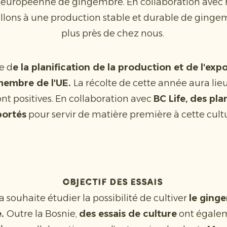
 européenne de gingembre. En collaboration avec n
illons à une production stable et durable de ginge
plus près de chez nous.
e d
e la planification de la production et de l'expo
membre de l'UE.
La récolte de cette année aura lie
ont positives. En collaboration avec
BC Life, des pla
portés
pour servir de matière première à cette cult
Objectif des essais
a souhaite étudier la possibilité de cultiver
le ging
e.
Outre la Bosnie,
des essais de culture
ont égale