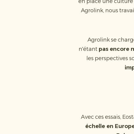
en place une culture
Agrolink, nous trava
Agrolink se charg
n'étant
pas encore 
les perspectives s
im
Avec ces essais, Eost
échelle en Europ