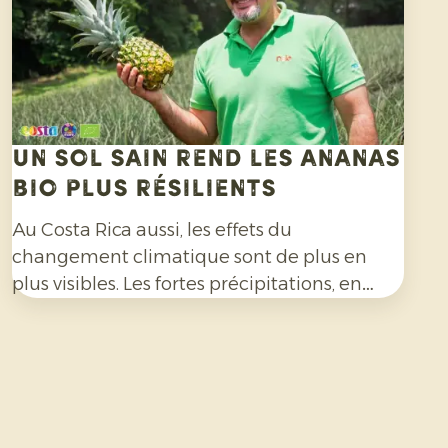
Un sol sain rend les ananas
bio plus résilients
Au Costa Rica aussi, les effets du
changement climatique sont de plus en
plus visibles. Les fortes précipitations, en
particulier, compliquent la culture de
l’ananas bio et exigent une grande capacité
d’adaptation de la part des producteurs.